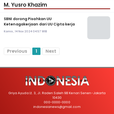
M. Yusro Khazim
SBNI dorong Pisahkan UU
Ketenagakerjaan dari UU Cipta kerja
Kamis, 14 Nov 2024 04:57 WIB
Previous
1
Next
Griya Ayuda Lt. 3, Jl. Raden Saleh 9B Kenari Senen-Jakarta
10430
000-0000-0000
indonesianews@gmail.com