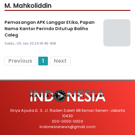
M. Mahkoliddin
Pemasangan APK Langgar Etika, Papan
Nama Kantor Perindo Ditutup Baliho
Caleg
Sabtu, 06 Jan 2024 18:46 WIB
Previous
1
Next
Griya Ayuda Lt. 3, Jl. Raden Saleh 9B Kenari Senen-Jakarta
10430
000-0000-0000
indonesianews@gmail.com