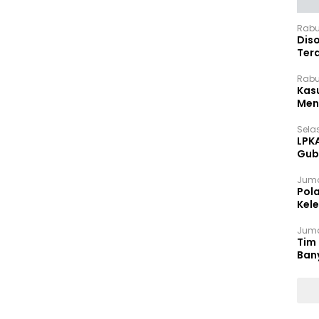
Rabu
Dis
Ter
Pan
Rabu
Kas
Meng
Selas
LPK
Gub
Sek
Juma
Pol
Kel
Ten
Juma
Tim 
Ban