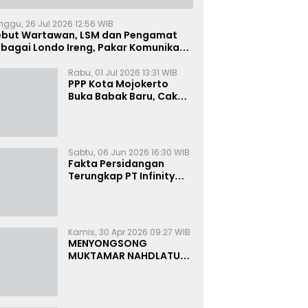
nggu, 26 Jul 2026 12:56 WIB
ebut Wartawan, LSM dan Pengamat
bagai Londo Ireng, Pakar Komunikasi:
uruk Rupa Cermin Dibelah
Rabu, 01 Jul 2026 13:31 WIB
PPP Kota Mojokerto
Buka Babak Baru, Cak
Rizky Canangkan Politik
Modern dan Inklusif
Sabtu, 06 Jun 2026 16:30 WIB
Fakta Persidangan
Terungkap PT Infinity
Setor Rutin ke Oknum
Bea Cukai, Analis: KPK
Terjebak Tunnel Vision
Kamis, 30 Apr 2026 09:27 WIB
MENYONGSONG
MUKTAMAR NAHDLATUL
ULAMA KE-35:
MEMBINCANG PELUANG,
MENGHITUNG SUARA