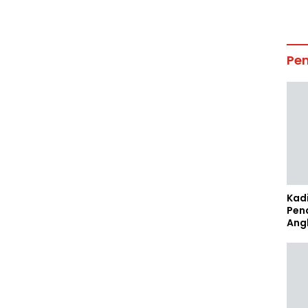
Pe
Kad
Pen
Ang