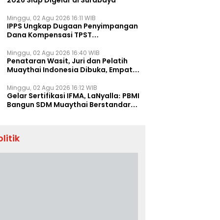
2026 Siap Digelar di Surabaya
Minggu, 02 Agu 2026 16:11 WIB
IPPS Ungkap Dugaan Penyimpangan
Dana Kompensasi TPST
Banatargebang
Minggu, 02 Agu 2026 16:40 WIB
Penataran Wasit, Juri dan Pelatih
Muaythai Indonesia Dibuka, Empat
Tenaga IFMA Hadir di Jakarta
Minggu, 02 Agu 2026 16:12 WIB
Gelar Sertifikasi IFMA, LaNyalla: PBMI
Bangun SDM Muaythai Berstandar
Dunia
olitik