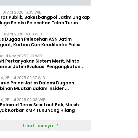
, 01 Apr 2026 16:35 WIB
orot Publik, Bakesbangpol Jatim Ungkap
duga Pelaku Pelecehan Telah Turun
gkat
, 01 Apr 2026 14:08 WIB
us Dugaan Pelecehan ASN Jatim
uat, Korban Cari Keadilan ke Polisi
a, 11 Nov 2025 11:10 WIB
AN Pertanyakan Sistem Merit, Minta
ernur Jatim Evaluasi Pengangkatan
dispora Jatim
t, 25 Jul 2025 03:37 WIB
airud Polda Jatim Dalami Dugaan
ebihan Muatan dalam Insiden
ggelamnya KMP Tunu Pratama Jaya
t, 25 Jul 2025 02:08 WIB
Polairud Terus Sisir Laut Bali, Masih
yak Korban KMP Tunu Yang Hilang
Lihat Lainnya