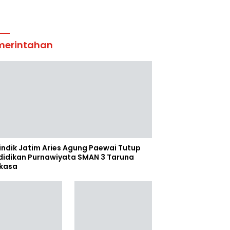
merintahan
indik Jatim Aries Agung Paewai Tutup
didikan Purnawiyata SMAN 3 Taruna
kasa