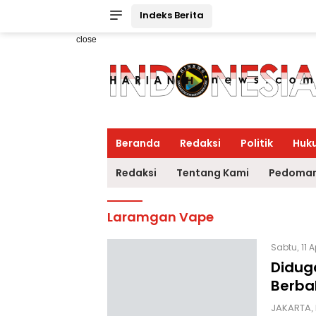
Indeks Berita
close
Beranda
Redaksi
Politik
Huk
Redaksi
Tentang Kami
Pedoman
Laramgan Vape
Sabtu, 11 
Didug
Berba
JAKARTA, 