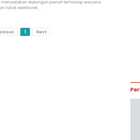
a menyatakan dukungan penuh terhadap wacana
n rokok elektronik…
evious
1
Next
Per