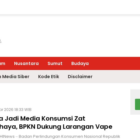
um
Nusantara
Sumut
Budaya
 Media Siber
Kode Etik
Disclaimer
Apr 2026 18:33 WIB
a Jadi Media Konsumsi Zat
haya, BPKN Dukung Larangan Vape
HINews – Badan Perlindungan Konsumen Nasional Republik