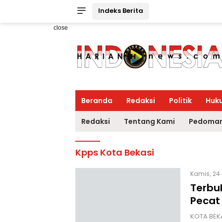
Indeks Berita
close
Beranda
Redaksi
Politik
Huk
Redaksi
Tentang Kami
Pedoman
Kpps Kota Bekasi
Kamis, 24 
Terbuk
Pecat
KOTA BEKA