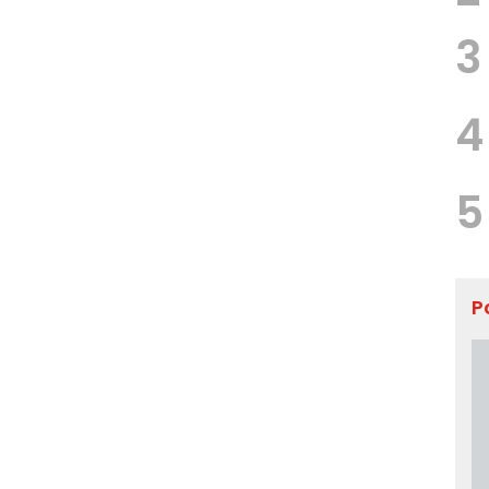
3
4
5
P