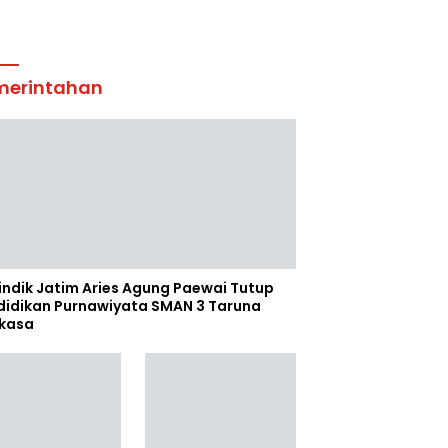
merintahan
indik Jatim Aries Agung Paewai Tutup
didikan Purnawiyata SMAN 3 Taruna
kasa