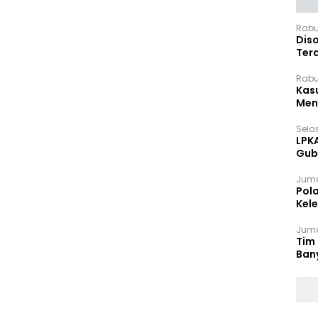
Rabu
Dis
Ter
Pan
Rabu
Kas
Meng
Selas
LPK
Gub
Sek
Juma
Pol
Kel
Ten
Juma
Tim 
Ban