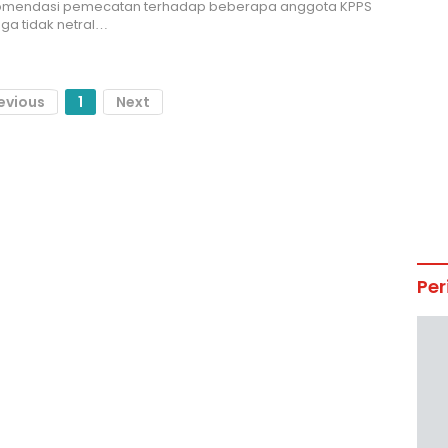
komendasi pemecatan terhadap beberapa anggota KPPS
ga tidak netral…
evious
1
Next
Per