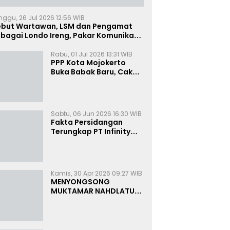
nggu, 26 Jul 2026 12:56 WIB
ebut Wartawan, LSM dan Pengamat
bagai Londo Ireng, Pakar Komunikasi:
uruk Rupa Cermin Dibelah
Rabu, 01 Jul 2026 13:31 WIB
PPP Kota Mojokerto
Buka Babak Baru, Cak
Rizky Canangkan Politik
Modern dan Inklusif
Sabtu, 06 Jun 2026 16:30 WIB
Fakta Persidangan
Terungkap PT Infinity
Setor Rutin ke Oknum
Bea Cukai, Analis: KPK
Terjebak Tunnel Vision
Kamis, 30 Apr 2026 09:27 WIB
MENYONGSONG
MUKTAMAR NAHDLATUL
ULAMA KE-35:
MEMBINCANG PELUANG,
MENGHITUNG SUARA