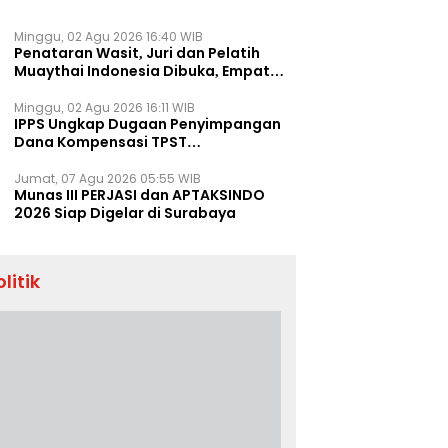
Minggu, 02 Agu 2026 16:40 WIB
Penataran Wasit, Juri dan Pelatih
Muaythai Indonesia Dibuka, Empat
Tenaga IFMA Hadir di Jakarta
Minggu, 02 Agu 2026 16:11 WIB
IPPS Ungkap Dugaan Penyimpangan
Dana Kompensasi TPST
Banatargebang
Jumat, 07 Agu 2026 05:55 WIB
Munas III PERJASI dan APTAKSINDO
2026 Siap Digelar di Surabaya
olitik