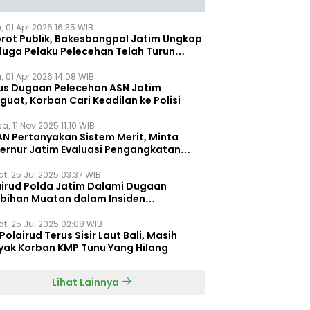
, 01 Apr 2026 16:35 WIB
orot Publik, Bakesbangpol Jatim Ungkap
duga Pelaku Pelecehan Telah Turun
gkat
, 01 Apr 2026 14:08 WIB
us Dugaan Pelecehan ASN Jatim
uat, Korban Cari Keadilan ke Polisi
a, 11 Nov 2025 11:10 WIB
AN Pertanyakan Sistem Merit, Minta
ernur Jatim Evaluasi Pengangkatan
dispora Jatim
t, 25 Jul 2025 03:37 WIB
airud Polda Jatim Dalami Dugaan
ebihan Muatan dalam Insiden
ggelamnya KMP Tunu Pratama Jaya
t, 25 Jul 2025 02:08 WIB
Polairud Terus Sisir Laut Bali, Masih
yak Korban KMP Tunu Yang Hilang
Lihat Lainnya