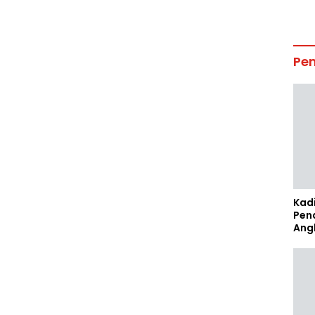
Pe
Kad
Pen
Ang