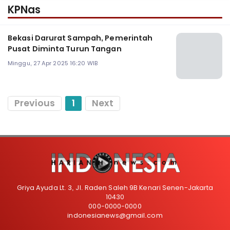
KPNas
Bekasi Darurat Sampah, Pemerintah
Pusat Diminta Turun Tangan
Minggu, 27 Apr 2025 16:20 WIB
Previous
1
Next
Griya Ayuda Lt. 3, Jl. Raden Saleh 9B Kenari Senen-Jakarta
10430
000-0000-0000
indonesianews@gmail.com