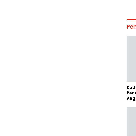
Pe
Kad
Pen
Ang