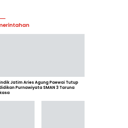
merintahan
indik Jatim Aries Agung Paewai Tutup
didikan Purnawiyata SMAN 3 Taruna
kasa