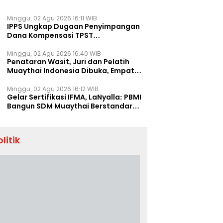
Minggu, 02 Agu 2026 16:11 WIB
IPPS Ungkap Dugaan Penyimpangan
Dana Kompensasi TPST
Banatargebang
Minggu, 02 Agu 2026 16:40 WIB
Penataran Wasit, Juri dan Pelatih
Muaythai Indonesia Dibuka, Empat
Tenaga IFMA Hadir di Jakarta
Minggu, 02 Agu 2026 16:12 WIB
Gelar Sertifikasi IFMA, LaNyalla: PBMI
Bangun SDM Muaythai Berstandar
Dunia
olitik