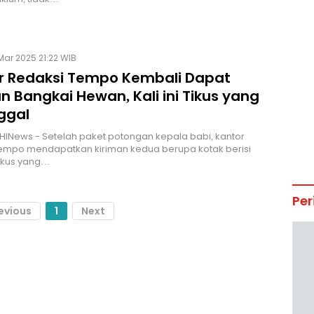
Mar 2025 21:22 WIB
r Redaksi Tempo Kembali Dapat
n Bangkai Hewan, Kali ini Tikus yang
ggal
HINews - Setelah paket potongan kepala babi, kantor
Tempo mendapatkan kiriman kedua berupa kotak berisi
ikus yang…
Per
evious
1
Next