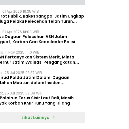
, 01 Apr 2026 16:35 WIB
orot Publik, Bakesbangpol Jatim Ungkap
duga Pelaku Pelecehan Telah Turun
gkat
, 01 Apr 2026 14:08 WIB
us Dugaan Pelecehan ASN Jatim
uat, Korban Cari Keadilan ke Polisi
a, 11 Nov 2025 11:10 WIB
AN Pertanyakan Sistem Merit, Minta
ernur Jatim Evaluasi Pengangkatan
dispora Jatim
t, 25 Jul 2025 03:37 WIB
airud Polda Jatim Dalami Dugaan
ebihan Muatan dalam Insiden
ggelamnya KMP Tunu Pratama Jaya
t, 25 Jul 2025 02:08 WIB
Polairud Terus Sisir Laut Bali, Masih
yak Korban KMP Tunu Yang Hilang
Lihat Lainnya