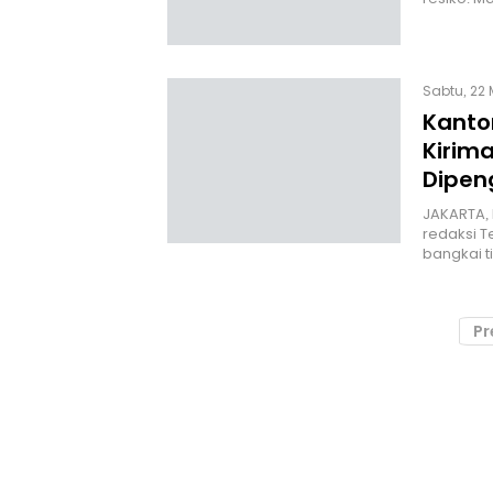
Sabtu, 22 
Kanto
Kirima
Dipen
JAKARTA, 
redaksi 
bangkai t
Pr