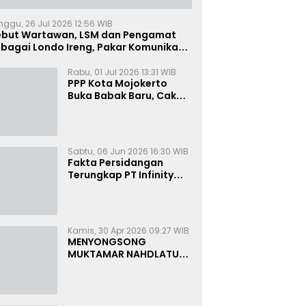
nggu, 26 Jul 2026 12:56 WIB
ebut Wartawan, LSM dan Pengamat
bagai Londo Ireng, Pakar Komunikasi:
uruk Rupa Cermin Dibelah
Rabu, 01 Jul 2026 13:31 WIB
PPP Kota Mojokerto
Buka Babak Baru, Cak
Rizky Canangkan Politik
Modern dan Inklusif
Sabtu, 06 Jun 2026 16:30 WIB
Fakta Persidangan
Terungkap PT Infinity
Setor Rutin ke Oknum
Bea Cukai, Analis: KPK
Terjebak Tunnel Vision
Kamis, 30 Apr 2026 09:27 WIB
MENYONGSONG
MUKTAMAR NAHDLATUL
ULAMA KE-35:
MEMBINCANG PELUANG,
MENGHITUNG SUARA