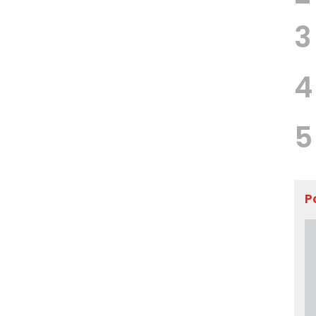
3
4
5
P