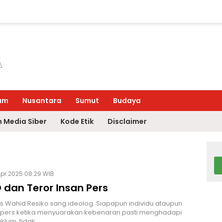
um
Nusantara
Sumut
Budaya
 Media Siber
Kode Etik
Disclaimer
pr 2025 08:29 WIB
 dan Teror Insan Pers
s Wahid Resiko sang ideolog. Siapapun individu ataupun
pers ketika menyuarakan kebenaran pasti menghadapi
aklum, tidak…