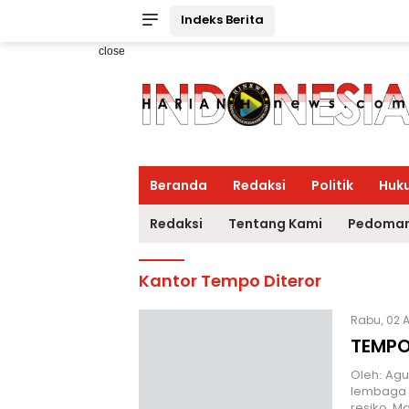
Indeks Berita
close
Beranda
Redaksi
Politik
Huk
Redaksi
Tentang Kami
Pedoman
Kantor Tempo Diteror
Rabu, 02 A
TEMPO
Oleh: Agu
lembaga 
resiko. M