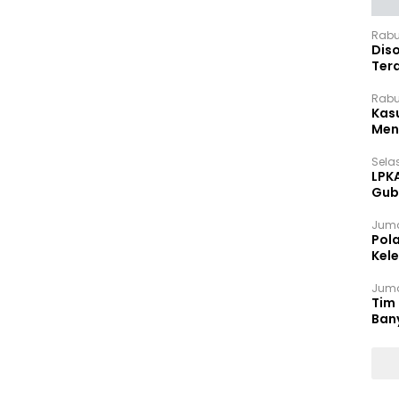
Rabu
Dis
Ter
Pan
Rabu
Kas
Meng
Selas
LPK
Gub
Sek
Juma
Pol
Kel
Ten
Juma
Tim 
Ban