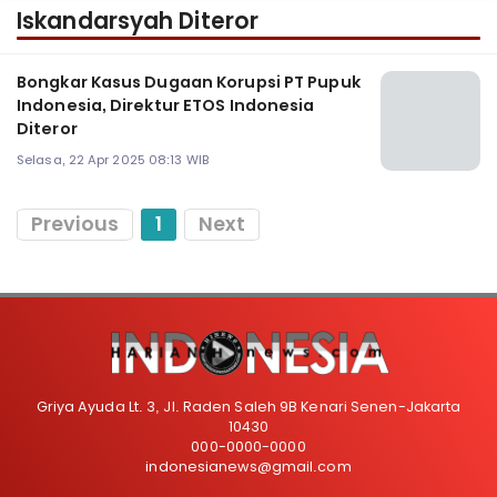
Iskandarsyah Diteror
Bongkar Kasus Dugaan Korupsi PT Pupuk
Indonesia, Direktur ETOS Indonesia
Diteror
Selasa, 22 Apr 2025 08:13 WIB
Previous
1
Next
Griya Ayuda Lt. 3, Jl. Raden Saleh 9B Kenari Senen-Jakarta
10430
000-0000-0000
indonesianews@gmail.com