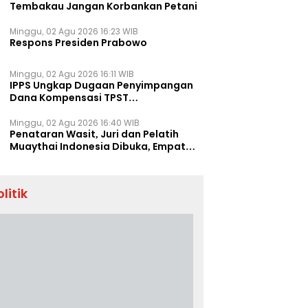
Tembakau Jangan Korbankan Petani
Minggu, 02 Agu 2026 16:23 WIB
Respons Presiden Prabowo
Minggu, 02 Agu 2026 16:11 WIB
IPPS Ungkap Dugaan Penyimpangan
Dana Kompensasi TPST
Banatargebang
Minggu, 02 Agu 2026 16:40 WIB
Penataran Wasit, Juri dan Pelatih
Muaythai Indonesia Dibuka, Empat
Tenaga IFMA Hadir di Jakarta
olitik