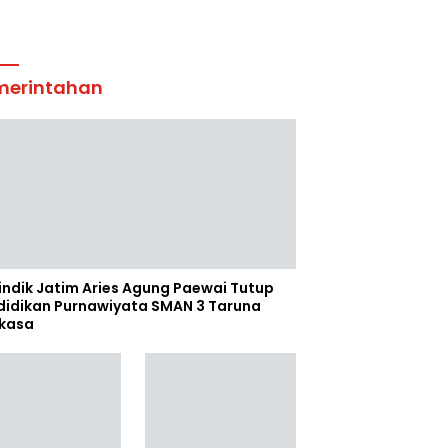
merintahan
indik Jatim Aries Agung Paewai Tutup
didikan Purnawiyata SMAN 3 Taruna
kasa