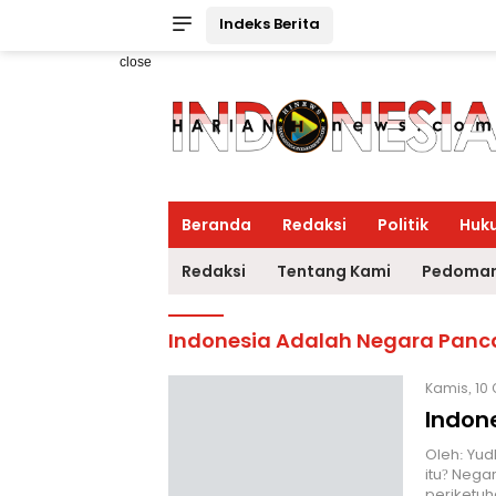
Indeks Berita
close
Beranda
Redaksi
Politik
Huk
Redaksi
Tentang Kami
Pedoman
Indonesia Adalah Negara Panc
Kamis, 10 
Indon
Oleh: Yud
itu? Nega
periketu