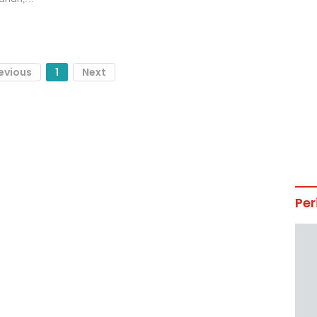
evious
1
Next
Per