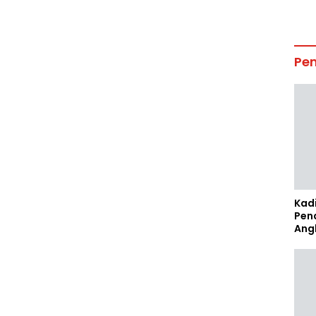
Pe
Kad
Pen
Ang