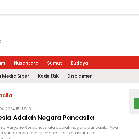
um
Nusantara
Sumut
Budaya
 Media Siber
Kode Etik
Disclaimer
asila
Okt 2024 15:11 WIB
esia Adalah Negara Pancasila
hie Haryono Konsensus kita adalah negara pancasila. Apa
ra yang secara penuh merealisasikan nilai-nilai
hanan,…