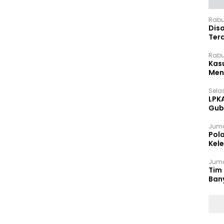
Rabu
Dis
Ter
Pan
Rabu
Kas
Meng
Selas
LPK
Gub
Sek
Juma
Pol
Kel
Ten
Juma
Tim 
Ban