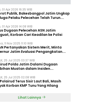
, 01 Apr 2026 16:35 WIB
orot Publik, Bakesbangpol Jatim Ungkap
duga Pelaku Pelecehan Telah Turun
gkat
, 01 Apr 2026 14:08 WIB
us Dugaan Pelecehan ASN Jatim
uat, Korban Cari Keadilan ke Polisi
a, 11 Nov 2025 11:10 WIB
AN Pertanyakan Sistem Merit, Minta
ernur Jatim Evaluasi Pengangkatan
dispora Jatim
t, 25 Jul 2025 03:37 WIB
airud Polda Jatim Dalami Dugaan
ebihan Muatan dalam Insiden
ggelamnya KMP Tunu Pratama Jaya
t, 25 Jul 2025 02:08 WIB
Polairud Terus Sisir Laut Bali, Masih
yak Korban KMP Tunu Yang Hilang
Lihat Lainnya