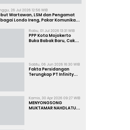
nggu, 26 Jul 2026 12:56 WIB
ebut Wartawan, LSM dan Pengamat
bagai Londo Ireng, Pakar Komunikasi:
uruk Rupa Cermin Dibelah
Rabu, 01 Jul 2026 13:31 WIB
PPP Kota Mojokerto
Buka Babak Baru, Cak
Rizky Canangkan Politik
Modern dan Inklusif
Sabtu, 06 Jun 2026 16:30 WIB
Fakta Persidangan
Terungkap PT Infinity
Setor Rutin ke Oknum
Bea Cukai, Analis: KPK
Terjebak Tunnel Vision
Kamis, 30 Apr 2026 09:27 WIB
MENYONGSONG
MUKTAMAR NAHDLATUL
ULAMA KE-35:
MEMBINCANG PELUANG,
MENGHITUNG SUARA