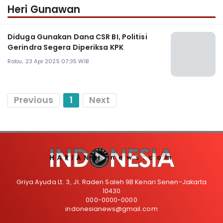
Heri Gunawan
Diduga Gunakan Dana CSR BI, Politisi
Gerindra Segera Diperiksa KPK
Rabu, 23 Apr 2025 07:35 WIB
Previous
1
Next
Griya Ayuda Lt. 3, Jl. Raden Saleh 9B Kenari Senen-Jakarta
10430
000-0000-0000
indonesianews@gmail.com