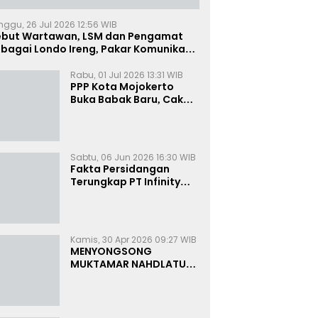
nggu, 26 Jul 2026 12:56 WIB
ebut Wartawan, LSM dan Pengamat
bagai Londo Ireng, Pakar Komunikasi:
uruk Rupa Cermin Dibelah
Rabu, 01 Jul 2026 13:31 WIB
PPP Kota Mojokerto
Buka Babak Baru, Cak
Rizky Canangkan Politik
Modern dan Inklusif
Sabtu, 06 Jun 2026 16:30 WIB
Fakta Persidangan
Terungkap PT Infinity
Setor Rutin ke Oknum
Bea Cukai, Analis: KPK
Terjebak Tunnel Vision
Kamis, 30 Apr 2026 09:27 WIB
MENYONGSONG
MUKTAMAR NAHDLATUL
ULAMA KE-35:
MEMBINCANG PELUANG,
MENGHITUNG SUARA