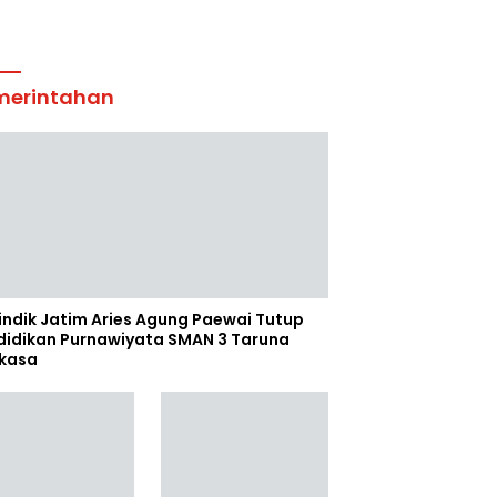
merintahan
indik Jatim Aries Agung Paewai Tutup
didikan Purnawiyata SMAN 3 Taruna
kasa