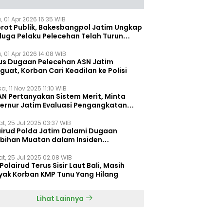
, 01 Apr 2026 16:35 WIB
orot Publik, Bakesbangpol Jatim Ungkap
duga Pelaku Pelecehan Telah Turun
gkat
, 01 Apr 2026 14:08 WIB
us Dugaan Pelecehan ASN Jatim
uat, Korban Cari Keadilan ke Polisi
a, 11 Nov 2025 11:10 WIB
AN Pertanyakan Sistem Merit, Minta
ernur Jatim Evaluasi Pengangkatan
dispora Jatim
t, 25 Jul 2025 03:37 WIB
airud Polda Jatim Dalami Dugaan
ebihan Muatan dalam Insiden
ggelamnya KMP Tunu Pratama Jaya
t, 25 Jul 2025 02:08 WIB
Polairud Terus Sisir Laut Bali, Masih
yak Korban KMP Tunu Yang Hilang
Lihat Lainnya