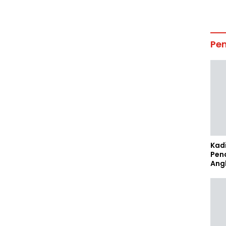
Pe
Kad
Pen
Ang