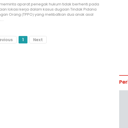
 meminta aparat penegak hukum tidak berhenti pada
an lokasi kerja dalam kasus dugaan Tindak Pidana
gan Orang (TPPO) yang melibatkan dua anak asal
.…
evious
1
Next
Per