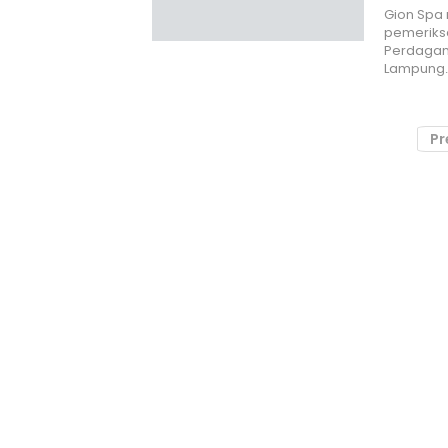
Gion Spa
pemeriksa
Perdagan
Lampung
Pr