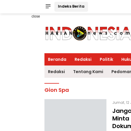
Indeks Berita
close
Beranda
Redaksi
Politik
Huk
Redaksi
Tentang Kami
Pedoman
Gion Spa
Jumat, 12 
Janga
Minta 
Doku