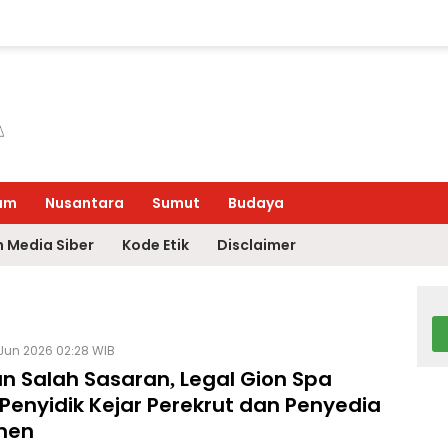
um
Nusantara
Sumut
Budaya
 Media Siber
Kode Etik
Disclaimer
Jun 2026 02:28 WIB
n Salah Sasaran, Legal Gion Spa
Penyidik Kejar Perekrut dan Penyedia
men