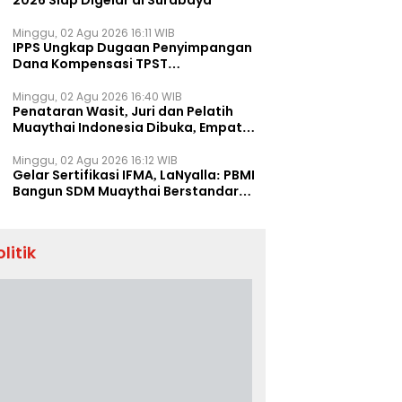
2026 Siap Digelar di Surabaya
Minggu, 02 Agu 2026 16:11 WIB
IPPS Ungkap Dugaan Penyimpangan
Dana Kompensasi TPST
Banatargebang
Minggu, 02 Agu 2026 16:40 WIB
Penataran Wasit, Juri dan Pelatih
Muaythai Indonesia Dibuka, Empat
Tenaga IFMA Hadir di Jakarta
Minggu, 02 Agu 2026 16:12 WIB
Gelar Sertifikasi IFMA, LaNyalla: PBMI
Bangun SDM Muaythai Berstandar
Dunia
olitik