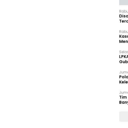
Rabu
Dis
Ter
Pan
Rabu
Kas
Meng
Selas
LPK
Gub
Sek
Juma
Pol
Kel
Ten
Juma
Tim 
Ban