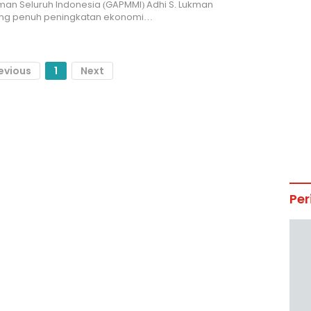
an Seluruh Indonesia (GAPMMI) Adhi S. Lukman
g penuh peningkatan ekonomi…
evious
1
Next
Per