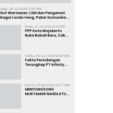
nggu, 26 Jul 2026 12:56 WIB
ebut Wartawan, LSM dan Pengamat
bagai Londo Ireng, Pakar Komunikasi:
uruk Rupa Cermin Dibelah
Rabu, 01 Jul 2026 13:31 WIB
PPP Kota Mojokerto
Buka Babak Baru, Cak
Rizky Canangkan Politik
Modern dan Inklusif
Sabtu, 06 Jun 2026 16:30 WIB
Fakta Persidangan
Terungkap PT Infinity
Setor Rutin ke Oknum
Bea Cukai, Analis: KPK
Terjebak Tunnel Vision
Kamis, 30 Apr 2026 09:27 WIB
MENYONGSONG
MUKTAMAR NAHDLATUL
ULAMA KE-35:
MEMBINCANG PELUANG,
MENGHITUNG SUARA