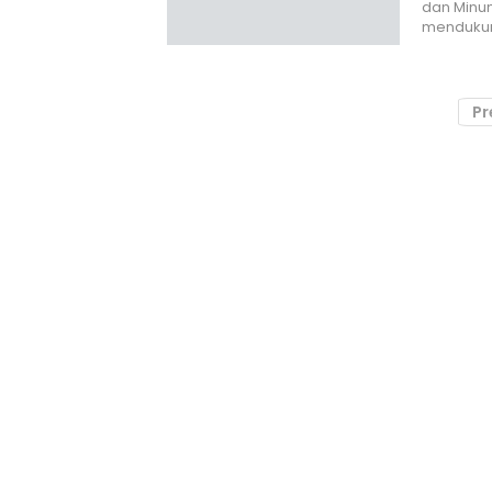
dan Minum
mendukun
Pr