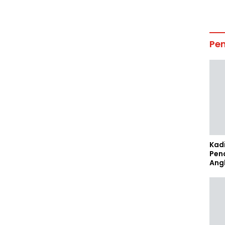
Pe
Kad
Pen
Ang