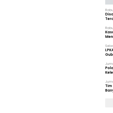
Rabu
Dis
Ter
Pan
Rabu
Kas
Meng
Selas
LPK
Gub
Sek
Juma
Pol
Kel
Ten
Juma
Tim 
Ban