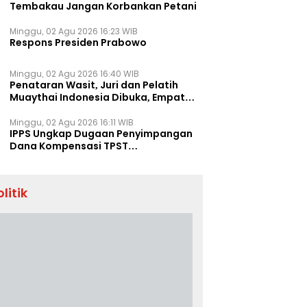
Tembakau Jangan Korbankan Petani
Minggu, 02 Agu 2026 16:23 WIB
Respons Presiden Prabowo
Minggu, 02 Agu 2026 16:40 WIB
Penataran Wasit, Juri dan Pelatih
Muaythai Indonesia Dibuka, Empat
Tenaga IFMA Hadir di Jakarta
Minggu, 02 Agu 2026 16:11 WIB
IPPS Ungkap Dugaan Penyimpangan
Dana Kompensasi TPST
Banatargebang
olitik