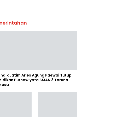
merintahan
indik Jatim Aries Agung Paewai Tutup
didikan Purnawiyata SMAN 3 Taruna
kasa