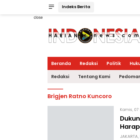
Indeks Berita
close
Beranda
Redaksi
Politik
Huk
Redaksi
Tentang Kami
Pedoman
Brigjen Ratno Kuncoro
Kamis, 07
Dukun
Harap
JAKARTA,