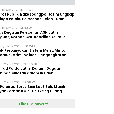
, 01 Apr 2026 16:35 WIB
orot Publik, Bakesbangpol Jatim Ungkap
duga Pelaku Pelecehan Telah Turun
gkat
, 01 Apr 2026 14:08 WIB
us Dugaan Pelecehan ASN Jatim
uat, Korban Cari Keadilan ke Polisi
a, 11 Nov 2025 11:10 WIB
AN Pertanyakan Sistem Merit, Minta
ernur Jatim Evaluasi Pengangkatan
dispora Jatim
t, 25 Jul 2025 03:37 WIB
airud Polda Jatim Dalami Dugaan
ebihan Muatan dalam Insiden
ggelamnya KMP Tunu Pratama Jaya
t, 25 Jul 2025 02:08 WIB
Polairud Terus Sisir Laut Bali, Masih
yak Korban KMP Tunu Yang Hilang
Lihat Lainnya