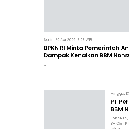
Senin, 20 Apr 2026 13:23 WIB
BPKN RI Minta Pemerintah Ant
Dampak Kenaikan BBM Nonsu
…
Minggu, 13
PT Pe
BBM N
JAKARTA, 
SH C&T PT
telah…