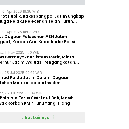
, 01 Apr 2026 16:35 WIB
orot Publik, Bakesbangpol Jatim Ungkap
duga Pelaku Pelecehan Telah Turun
gkat
, 01 Apr 2026 14:08 WIB
us Dugaan Pelecehan ASN Jatim
uat, Korban Cari Keadilan ke Polisi
a, 11 Nov 2025 11:10 WIB
AN Pertanyakan Sistem Merit, Minta
ernur Jatim Evaluasi Pengangkatan
dispora Jatim
t, 25 Jul 2025 03:37 WIB
airud Polda Jatim Dalami Dugaan
ebihan Muatan dalam Insiden
ggelamnya KMP Tunu Pratama Jaya
t, 25 Jul 2025 02:08 WIB
Polairud Terus Sisir Laut Bali, Masih
yak Korban KMP Tunu Yang Hilang
Lihat Lainnya