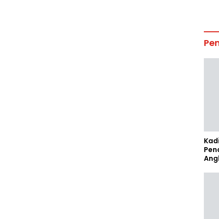
Pe
Kad
Pen
Ang