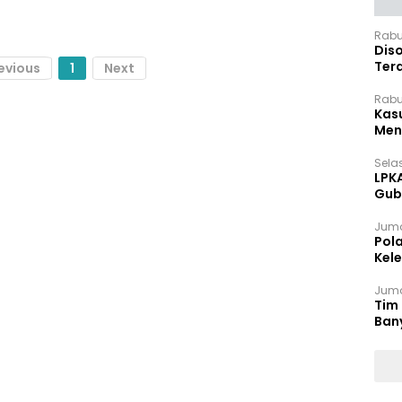
Rabu
Dis
Ter
evious
1
Next
Pan
Rabu
Kas
Meng
Selas
LPK
Gub
Sek
Juma
Pol
Kel
Ten
Juma
Tim 
Ban