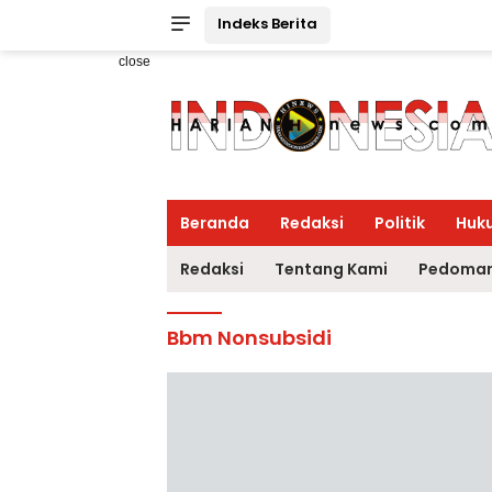
Indeks Berita
close
Beranda
Redaksi
Politik
Huk
Redaksi
Tentang Kami
Pedoman
Bbm Nonsubsidi