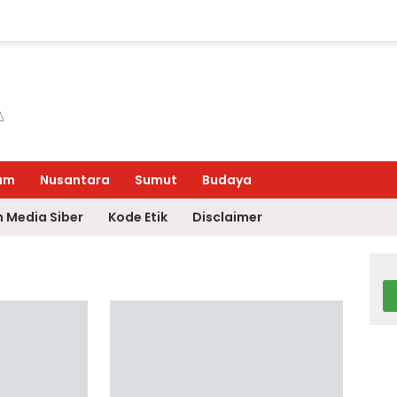
um
Nusantara
Sumut
Budaya
 Media Siber
Kode Etik
Disclaimer