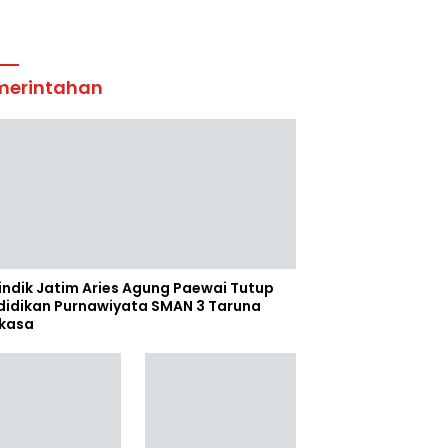
merintahan
indik Jatim Aries Agung Paewai Tutup
didikan Purnawiyata SMAN 3 Taruna
kasa