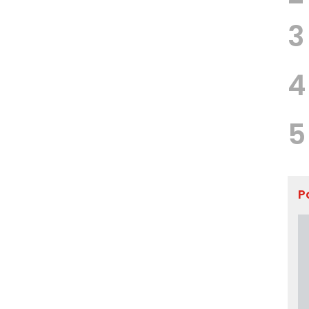
3
4
5
P