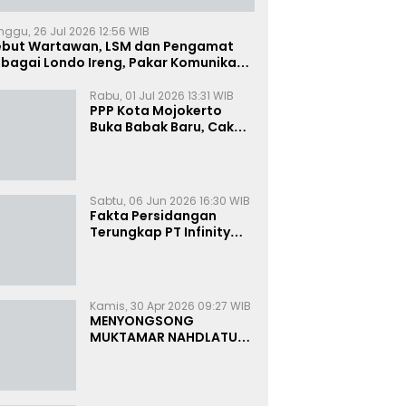
nggu, 26 Jul 2026 12:56 WIB
ebut Wartawan, LSM dan Pengamat
bagai Londo Ireng, Pakar Komunikasi:
uruk Rupa Cermin Dibelah
Rabu, 01 Jul 2026 13:31 WIB
PPP Kota Mojokerto
Buka Babak Baru, Cak
Rizky Canangkan Politik
Modern dan Inklusif
Sabtu, 06 Jun 2026 16:30 WIB
Fakta Persidangan
Terungkap PT Infinity
Setor Rutin ke Oknum
Bea Cukai, Analis: KPK
Terjebak Tunnel Vision
Kamis, 30 Apr 2026 09:27 WIB
MENYONGSONG
MUKTAMAR NAHDLATUL
ULAMA KE-35:
MEMBINCANG PELUANG,
MENGHITUNG SUARA