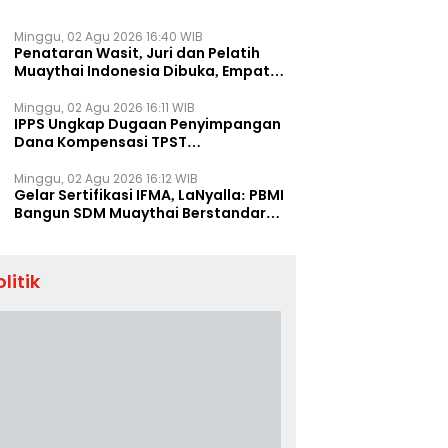
Minggu, 02 Agu 2026 16:40 WIB
Penataran Wasit, Juri dan Pelatih
Muaythai Indonesia Dibuka, Empat
Tenaga IFMA Hadir di Jakarta
Minggu, 02 Agu 2026 16:11 WIB
IPPS Ungkap Dugaan Penyimpangan
Dana Kompensasi TPST
Banatargebang
Minggu, 02 Agu 2026 16:12 WIB
Gelar Sertifikasi IFMA, LaNyalla: PBMI
Bangun SDM Muaythai Berstandar
Dunia
olitik