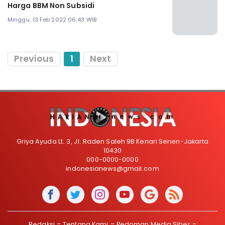
Harga BBM Non Subsidi
Minggu, 13 Feb 2022 06:43 WIB
Previous
1
Next
Griya Ayuda Lt. 3, Jl. Raden Saleh 9B Kenari Senen-Jakarta
10430
000-0000-0000
indonesianews@gmail.com
Redaksi
Tentang Kami
Pedoman Media Siber