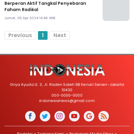
Berperan Aktif Tangkal Penyebaran
Faham Radikal
Jumat, 05 Apr 2024 14:46 WIB
Previous
1
Next
Griya Ayuda Lt. 3, Jl. Raden Saleh 9B Kenari Senen-Jakarta
10430
000-0000-0000
indonesianews@gmail.com
Redaksi
Tentang Kami
Pedoman Media Siber