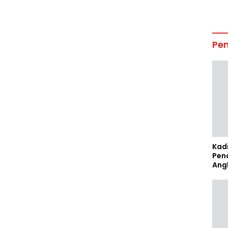
Pe
Kad
Pen
Ang