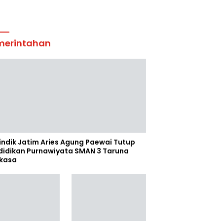
merintahan
indik Jatim Aries Agung Paewai Tutup
didikan Purnawiyata SMAN 3 Taruna
kasa