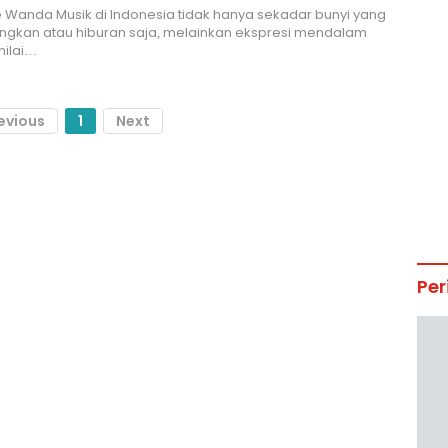
ie Wanda Musik di Indonesia tidak hanya sekadar bunyi yang
gkan atau hiburan saja, melainkan ekspresi mendalam
-nilai…
evious
1
Next
Per