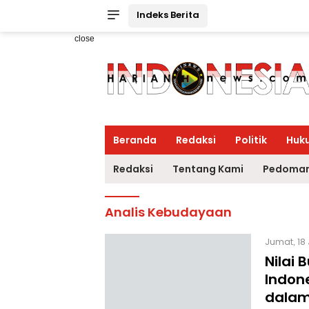
Indeks Berita
close
Beranda
Redaksi
Politik
Huk
Redaksi
Tentang Kami
Pedoman
Analis Kebudayaan
Jumat, 18 
Nilai
Indone
dalam 