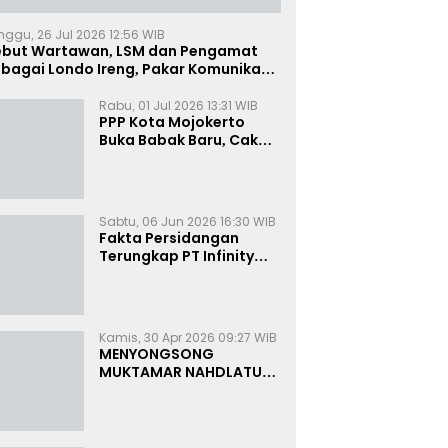
nggu, 26 Jul 2026 12:56 WIB
ebut Wartawan, LSM dan Pengamat
bagai Londo Ireng, Pakar Komunikasi:
uruk Rupa Cermin Dibelah
Rabu, 01 Jul 2026 13:31 WIB
PPP Kota Mojokerto
Buka Babak Baru, Cak
Rizky Canangkan Politik
Modern dan Inklusif
Sabtu, 06 Jun 2026 16:30 WIB
Fakta Persidangan
Terungkap PT Infinity
Setor Rutin ke Oknum
Bea Cukai, Analis: KPK
Terjebak Tunnel Vision
Kamis, 30 Apr 2026 09:27 WIB
MENYONGSONG
MUKTAMAR NAHDLATUL
ULAMA KE-35:
MEMBINCANG PELUANG,
MENGHITUNG SUARA