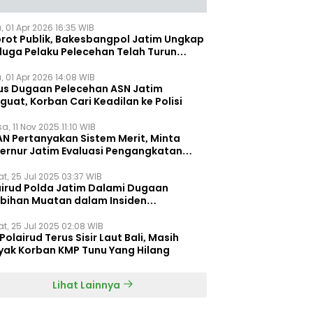
, 01 Apr 2026 16:35 WIB
orot Publik, Bakesbangpol Jatim Ungkap
duga Pelaku Pelecehan Telah Turun
gkat
, 01 Apr 2026 14:08 WIB
us Dugaan Pelecehan ASN Jatim
uat, Korban Cari Keadilan ke Polisi
a, 11 Nov 2025 11:10 WIB
AN Pertanyakan Sistem Merit, Minta
ernur Jatim Evaluasi Pengangkatan
dispora Jatim
t, 25 Jul 2025 03:37 WIB
airud Polda Jatim Dalami Dugaan
ebihan Muatan dalam Insiden
ggelamnya KMP Tunu Pratama Jaya
t, 25 Jul 2025 02:08 WIB
Polairud Terus Sisir Laut Bali, Masih
yak Korban KMP Tunu Yang Hilang
Lihat Lainnya