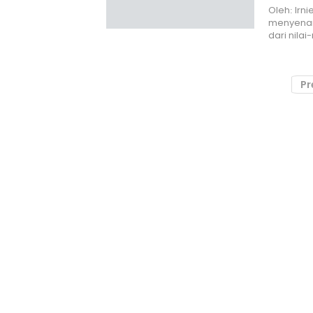
Oleh: Irn
menyenan
dari nilai
Pr