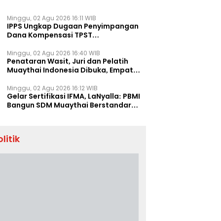
Minggu, 02 Agu 2026 16:11 WIB
IPPS Ungkap Dugaan Penyimpangan
Dana Kompensasi TPST
Banatargebang
Minggu, 02 Agu 2026 16:40 WIB
Penataran Wasit, Juri dan Pelatih
Muaythai Indonesia Dibuka, Empat
Tenaga IFMA Hadir di Jakarta
Minggu, 02 Agu 2026 16:12 WIB
Gelar Sertifikasi IFMA, LaNyalla: PBMI
Bangun SDM Muaythai Berstandar
Dunia
olitik