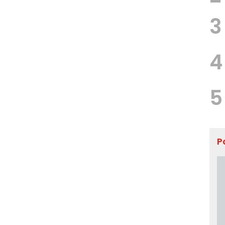
3
4
5
P