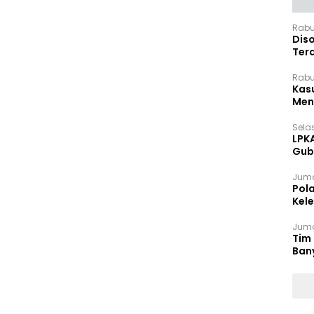
Rabu
Dis
Ter
Pan
Rabu
Kas
Meng
Selas
LPK
Gub
Sek
Juma
Pol
Kel
Ten
Juma
Tim 
Ban