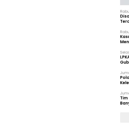
Rabu
Dis
Ter
Pan
Rabu
Kas
Meng
Selas
LPK
Gub
Sek
Juma
Pol
Kel
Ten
Juma
Tim 
Ban