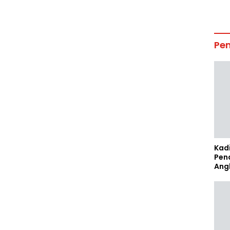
Pe
Kad
Pen
Ang