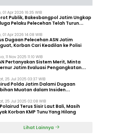
, 01 Apr 2026 16:35 WIB
orot Publik, Bakesbangpol Jatim Ungkap
duga Pelaku Pelecehan Telah Turun
gkat
, 01 Apr 2026 14:08 WIB
us Dugaan Pelecehan ASN Jatim
uat, Korban Cari Keadilan ke Polisi
a, 11 Nov 2025 11:10 WIB
AN Pertanyakan Sistem Merit, Minta
ernur Jatim Evaluasi Pengangkatan
dispora Jatim
t, 25 Jul 2025 03:37 WIB
airud Polda Jatim Dalami Dugaan
ebihan Muatan dalam Insiden
ggelamnya KMP Tunu Pratama Jaya
t, 25 Jul 2025 02:08 WIB
Polairud Terus Sisir Laut Bali, Masih
yak Korban KMP Tunu Yang Hilang
Lihat Lainnya