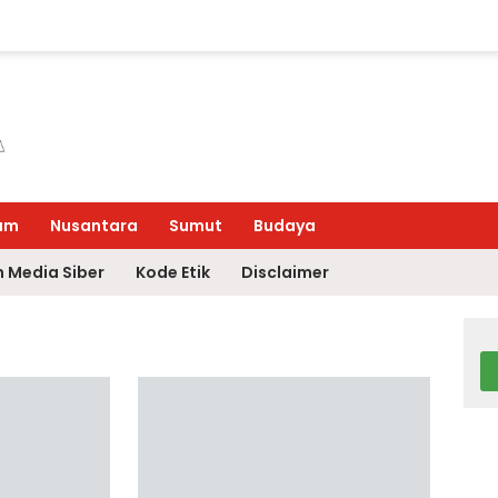
um
Nusantara
Sumut
Budaya
 Media Siber
Kode Etik
Disclaimer