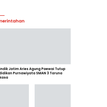
merintahan
indik Jatim Aries Agung Paewai Tutup
didikan Purnawiyata SMAN 3 Taruna
kasa