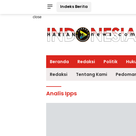
Indeks Berita
close
Beranda
Redaksi
Politik
Huk
Redaksi
Tentang Kami
Pedoman
Analis Ipps