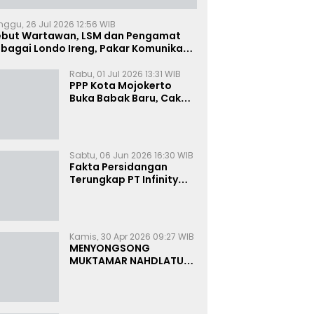
nggu, 26 Jul 2026 12:56 WIB
ebut Wartawan, LSM dan Pengamat
bagai Londo Ireng, Pakar Komunikasi:
uruk Rupa Cermin Dibelah
Rabu, 01 Jul 2026 13:31 WIB
PPP Kota Mojokerto
Buka Babak Baru, Cak
Rizky Canangkan Politik
Modern dan Inklusif
Sabtu, 06 Jun 2026 16:30 WIB
Fakta Persidangan
Terungkap PT Infinity
Setor Rutin ke Oknum
Bea Cukai, Analis: KPK
Terjebak Tunnel Vision
Kamis, 30 Apr 2026 09:27 WIB
MENYONGSONG
MUKTAMAR NAHDLATUL
ULAMA KE-35:
MEMBINCANG PELUANG,
MENGHITUNG SUARA