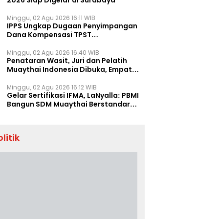
2026 Siap Digelar di Surabaya
Minggu, 02 Agu 2026 16:11 WIB
IPPS Ungkap Dugaan Penyimpangan
Dana Kompensasi TPST
Banatargebang
Minggu, 02 Agu 2026 16:40 WIB
Penataran Wasit, Juri dan Pelatih
Muaythai Indonesia Dibuka, Empat
Tenaga IFMA Hadir di Jakarta
Minggu, 02 Agu 2026 16:12 WIB
Gelar Sertifikasi IFMA, LaNyalla: PBMI
Bangun SDM Muaythai Berstandar
Dunia
olitik