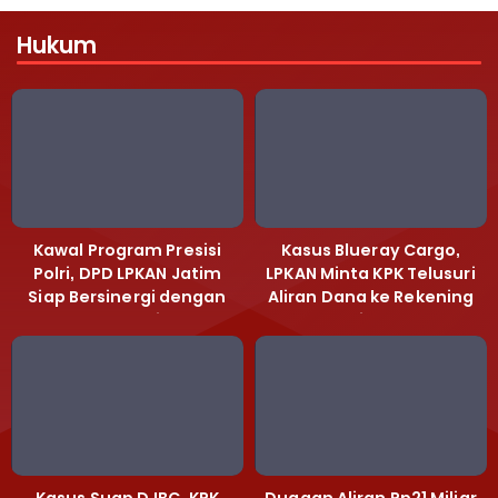
Hukum
Kawal Program Presisi
Kasus Blueray Cargo,
Polri, DPD LPKAN Jatim
LPKAN Minta KPK Telusuri
Siap Bersinergi dengan
Aliran Dana ke Rekening
Polda Jatim
Heri Black
Kasus Suap DJBC, KPK
Dugaan Aliran Rp21 Miliar