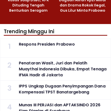
Dituding Tengah
dan Drama Rokok Ilegal,
Benturkan Seragam
Gus Lilur Minta Prabowo
Cokelat dengan Hijau
Bertindak Tegas
Trending Minggu Ini
1
Respons Presiden Prabowo
2
Penataran Wasit, Juri dan Pelatih
Muaythai Indonesia Dibuka, Empat Tenaga
IFMA Hadir di Jakarta
3
IPPS Ungkap Dugaan Penyimpangan Dana
Kompensasi TPST Banatargebang
4
Munas III PERJASI dan APTAKSINDO 2026
Siap Digelar di Surabaya