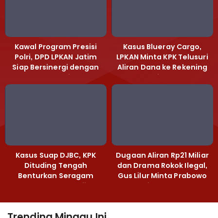
Kawal Program Presisi
Kasus Blueray Cargo,
Polri, DPD LPKAN Jatim
LPKAN Minta KPK Telusuri
Siap Bersinergi dengan
Aliran Dana ke Rekening
Polda Jatim
Heri Black
Kasus Suap DJBC, KPK
Dugaan Aliran Rp21 Miliar
Dituding Tengah
dan Drama Rokok Ilegal,
Benturkan Seragam
Gus Lilur Minta Prabowo
Cokelat dengan Hijau
Bertindak Tegas
Trending Minggu Ini