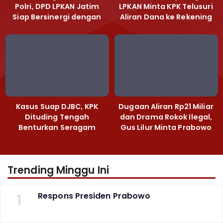
Polri, DPD LPKAN Jatim
LPKAN Minta KPK Telusuri
Siap Bersinergi dengan
Aliran Dana ke Rekening
Polda Jatim
Heri Black
Kasus Suap DJBC, KPK
Dugaan Aliran Rp21 Miliar
Dituding Tengah
dan Drama Rokok Ilegal,
Benturkan Seragam
Gus Lilur Minta Prabowo
Cokelat dengan Hijau
Bertindak Tegas
Trending Minggu Ini
1
Respons Presiden Prabowo