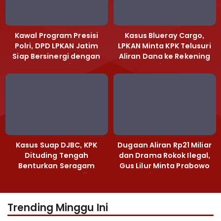
Kawal Program Presisi
Kasus Blueray Cargo,
Polri, DPD LPKAN Jatim
LPKAN Minta KPK Telusuri
Siap Bersinergi dengan
Aliran Dana ke Rekening
Polda Jatim
Heri Black
Kasus Suap DJBC, KPK
Dugaan Aliran Rp21 Miliar
Dituding Tengah
dan Drama Rokok Ilegal,
Benturkan Seragam
Gus Lilur Minta Prabowo
Cokelat dengan Hijau
Bertindak Tegas
Trending Minggu Ini