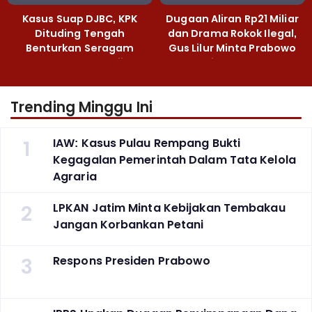
Kasus Suap DJBC, KPK
Dugaan Aliran Rp21 Miliar
Dituding Tengah
dan Drama Rokok Ilegal,
Benturkan Seragam
Gus Lilur Minta Prabowo
Cokelat dengan Hijau
Bertindak Tegas
Trending Minggu Ini
1
IAW: Kasus Pulau Rempang Bukti
Kegagalan Pemerintah Dalam Tata Kelola
Agraria
2
LPKAN Jatim Minta Kebijakan Tembakau
Jangan Korbankan Petani
3
Respons Presiden Prabowo