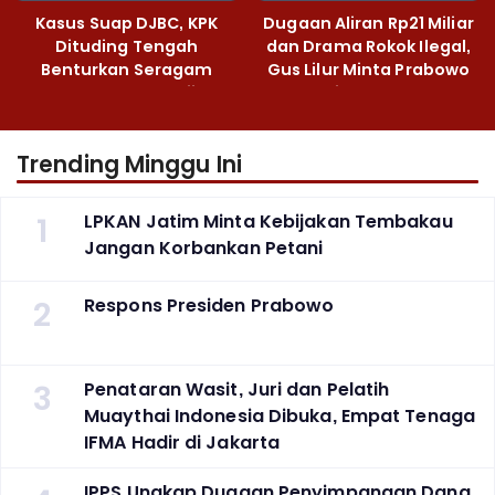
Kasus Suap DJBC, KPK
Dugaan Aliran Rp21 Miliar
Dituding Tengah
dan Drama Rokok Ilegal,
Benturkan Seragam
Gus Lilur Minta Prabowo
Cokelat dengan Hijau
Bertindak Tegas
Trending Minggu Ini
1
LPKAN Jatim Minta Kebijakan Tembakau
Jangan Korbankan Petani
2
Respons Presiden Prabowo
3
Penataran Wasit, Juri dan Pelatih
Muaythai Indonesia Dibuka, Empat Tenaga
IFMA Hadir di Jakarta
IPPS Ungkap Dugaan Penyimpangan Dana