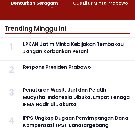
Benturkan Seragam
Gus Lilur Minta Prabowo
Cokelat dengan Hijau
Bertindak Tegas
Trending Minggu Ini
1
LPKAN Jatim Minta Kebijakan Tembakau
Jangan Korbankan Petani
2
Respons Presiden Prabowo
3
Penataran Wasit, Juri dan Pelatih
Muaythai Indonesia Dibuka, Empat Tenaga
IFMA Hadir di Jakarta
4
IPPS Ungkap Dugaan Penyimpangan Dana
Kompensasi TPST Banatargebang