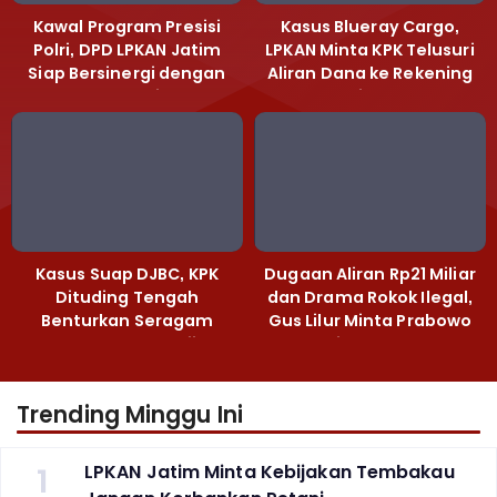
Kawal Program Presisi
Kasus Blueray Cargo,
Polri, DPD LPKAN Jatim
LPKAN Minta KPK Telusuri
Siap Bersinergi dengan
Aliran Dana ke Rekening
Polda Jatim
Heri Black
Kasus Suap DJBC, KPK
Dugaan Aliran Rp21 Miliar
Dituding Tengah
dan Drama Rokok Ilegal,
Benturkan Seragam
Gus Lilur Minta Prabowo
Cokelat dengan Hijau
Bertindak Tegas
Trending Minggu Ini
1
LPKAN Jatim Minta Kebijakan Tembakau