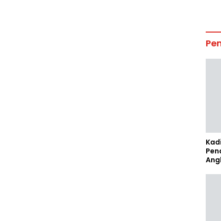
Pe
Kad
Pen
Ang