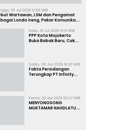
nggu, 26 Jul 2026 12:56 WIB
ebut Wartawan, LSM dan Pengamat
bagai Londo Ireng, Pakar Komunikasi:
uruk Rupa Cermin Dibelah
Rabu, 01 Jul 2026 13:31 WIB
PPP Kota Mojokerto
Buka Babak Baru, Cak
Rizky Canangkan Politik
Modern dan Inklusif
Sabtu, 06 Jun 2026 16:30 WIB
Fakta Persidangan
Terungkap PT Infinity
Setor Rutin ke Oknum
Bea Cukai, Analis: KPK
Terjebak Tunnel Vision
Kamis, 30 Apr 2026 09:27 WIB
MENYONGSONG
MUKTAMAR NAHDLATUL
ULAMA KE-35:
MEMBINCANG PELUANG,
MENGHITUNG SUARA