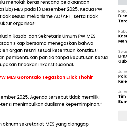
ulu menolak keras rencana pelaksanaan
naslub) MES pada 13 Desember 2025. Kedua PW
Rabu
tidak sesuai mekanisme AD/ART, serta tidak
Dis
Ter
uktur organisasi.
Pan
Rabu
ludin Razab, dan Sekretaris Umum PW MES
Kas
Meng
nyataan sikap bersama menegaskan bahwa
eh organ resmi sesuai ketentuan konstitusi.
Selas
LPK
an pembentukan panitia tanpa keputusan Ketua
Gub
pakan tindakan inkonstitusional.
Sek
Juma
Pol
PW MES Gorontalo Tegaskan Erick Thohir
Kel
Ten
Juma
Tim 
ember 2025. Agenda tersebut tidak memiliki
Ban
otensi menimbulkan dualisme kepemimpinan,”
an oknum sekretariat MES yang dianggap