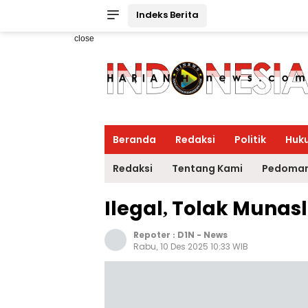
Indeks Berita
close
Beranda
Redaksi
Politik
Huk
Redaksi
Tentang Kami
Pedoman
Ilegal, Tolak Munas
Repoter :
D1N
-
News
Rabu, 10 Des 2025 10:33 WIB