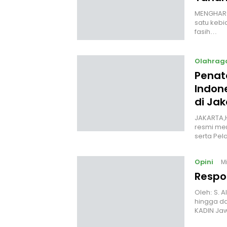
MENGHARGA
satu kebi
fasih…
Olahrag
Penata
Indon
di Jak
JAKARTA,H
resmi mem
serta Pel
Opini
M
Respo
Oleh: S. 
hingga da
KADIN Ja