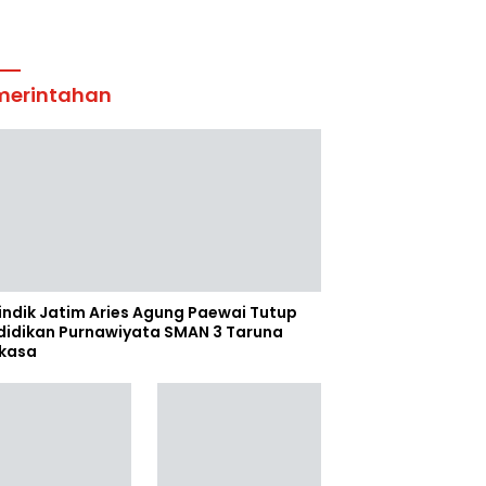
merintahan
indik Jatim Aries Agung Paewai Tutup
didikan Purnawiyata SMAN 3 Taruna
kasa