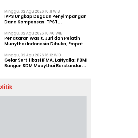
Minggu, 02 Agu 2026 16:11 WIB
IPPS Ungkap Dugaan Penyimpangan
Dana Kompensasi TPST
Banatargebang
Minggu, 02 Agu 2026 16:40 WIB
Penataran Wasit, Juri dan Pelatih
Muaythai Indonesia Dibuka, Empat
Tenaga IFMA Hadir di Jakarta
Minggu, 02 Agu 2026 16:12 WIB
Gelar Sertifikasi IFMA, LaNyalla: PBMI
Bangun SDM Muaythai Berstandar
Dunia
olitik