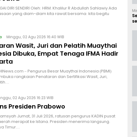
I DIRI SENDIRI Oleh: HRM. Khalilur R Abdullah Sahlawiy Ada
Mi
asaan yang diam-diam kita rawat bersama: kita begitu
S
se
B
a
Minggu, 02 Agu 2026 16:40 WIB
ran Wasit, Juri dan Pelatih Muaythai
esia Dibuka, Empat Tenaga IFMA Hadir
arta
INews.com – Pengurus Besar Muaythai Indonesia (PBMI)
buka rangkaian Penataran dan Sertifikasi Wasit, Juri,
atih…
inggu, 02 Agu 2026 16:23 WIB
ns Presiden Prabowo
Alamsyah Jumat, 31 Juli 2026, ratusan pengurus KADIN pusat
erah merapat ke Istana. Presiden menerima langsung.
wa Timur…