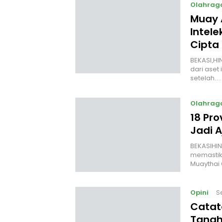
Olahrag
Muay 
Intele
Cipta
BEKASI,HI
dari aset 
setelah…
Olahrag
18 Pro
Jadi 
‎BEKASIHI
memastik
Muaythai
Opini
S
Catat
Tanah