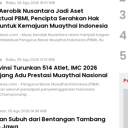
a
Rabu, 05 Agu 2026 16:51 WIB
Aerobik Nusantara Jadi Aset
3
ktual PBMI, Pencipta Serahkan Hak
 untuk Kemajuan Muaythai Indonesia
4
News.com – Muay Aerobik Nusantara resmi menjadi bagian
intelektual Pengurus Besar Muaythai Indonesia (PBMI). Itu
5
a
Rabu, 05 Agu 2026 13:01 WIB
vinsi Turunkan 514 Atlet, IMC 2026
Ajang Adu Prestasi Muaythai Nasional
P
News.com – Pengurus Besar Muaythai Indonesia (PBMI)
an seluruh persiapan penyelenggaraan Indonesia
 Championship…
enin, 03 Agu 2026 14:38 WIB
an Subuh dari Bentangan Tambang
 Jawa