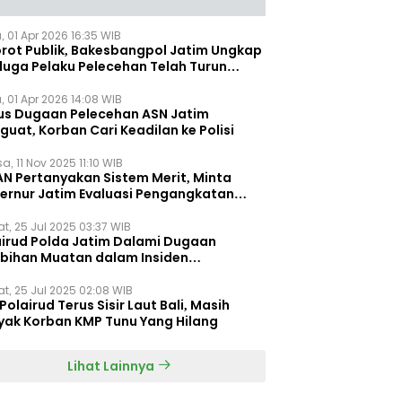
, 01 Apr 2026 16:35 WIB
orot Publik, Bakesbangpol Jatim Ungkap
duga Pelaku Pelecehan Telah Turun
gkat
, 01 Apr 2026 14:08 WIB
us Dugaan Pelecehan ASN Jatim
uat, Korban Cari Keadilan ke Polisi
a, 11 Nov 2025 11:10 WIB
AN Pertanyakan Sistem Merit, Minta
ernur Jatim Evaluasi Pengangkatan
dispora Jatim
t, 25 Jul 2025 03:37 WIB
airud Polda Jatim Dalami Dugaan
ebihan Muatan dalam Insiden
ggelamnya KMP Tunu Pratama Jaya
t, 25 Jul 2025 02:08 WIB
Polairud Terus Sisir Laut Bali, Masih
yak Korban KMP Tunu Yang Hilang
Lihat Lainnya