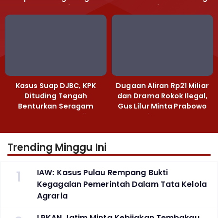
Polda Jatim
Heri Black
Kasus Suap DJBC, KPK
Dugaan Aliran Rp21 Miliar
Dituding Tengah
dan Drama Rokok Ilegal,
Benturkan Seragam
Gus Lilur Minta Prabowo
Cokelat dengan Hijau
Bertindak Tegas
Trending Minggu Ini
1
IAW: Kasus Pulau Rempang Bukti
Kegagalan Pemerintah Dalam Tata Kelola
Agraria
LPKAN Jatim Minta Kebijakan Tembakau