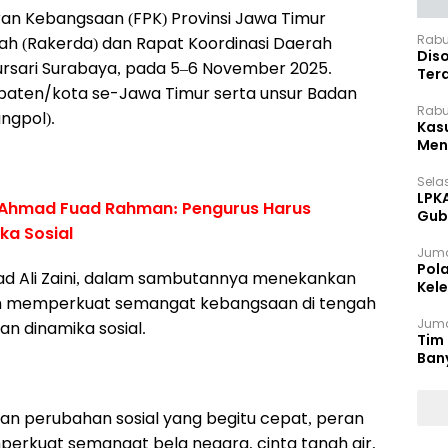
an Kebangsaan (FPK) Provinsi Jawa Timur
Rabu
h (Rakerda) dan Rapat Koordinasi Daerah
Dis
mursari Surabaya, pada 5–6 November 2025.
Ter
bupaten/kota se-Jawa Timur serta unsur Badan
Pan
Rabu
ngpol).
Kas
Meng
Selas
LPK
 Ahmad Fuad Rahman: Pengurus Harus
Gub
ka Sosial
Sek
Juma
Pol
d Ali Zaini, dalam sambutannya menekankan
Kel
am memperkuat semangat kebangsaan di tengah
Ten
Juma
n dinamika sosial.
Tim 
Ban
 dan perubahan sosial yang begitu cepat, peran
erkuat semangat bela negara, cinta tanah air,