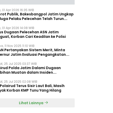
, 01 Apr 2026 16:35 WIB
orot Publik, Bakesbangpol Jatim Ungkap
duga Pelaku Pelecehan Telah Turun
gkat
, 01 Apr 2026 14:08 WIB
us Dugaan Pelecehan ASN Jatim
uat, Korban Cari Keadilan ke Polisi
a, 11 Nov 2025 11:10 WIB
AN Pertanyakan Sistem Merit, Minta
ernur Jatim Evaluasi Pengangkatan
dispora Jatim
t, 25 Jul 2025 03:37 WIB
airud Polda Jatim Dalami Dugaan
ebihan Muatan dalam Insiden
ggelamnya KMP Tunu Pratama Jaya
t, 25 Jul 2025 02:08 WIB
Polairud Terus Sisir Laut Bali, Masih
yak Korban KMP Tunu Yang Hilang
Lihat Lainnya