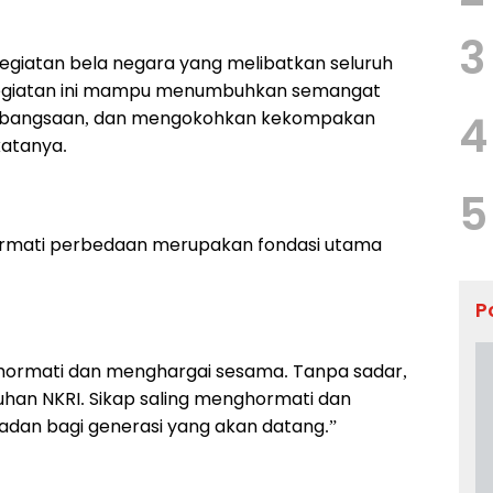
3
egiatan bela negara yang melibatkan seluruh
kegiatan ini mampu menumbuhkan semangat
 kebangsaan, dan mengokohkan kekompakan
4
katanya.
5
rmati perbedaan merupakan fondasi utama
P
hormati dan menghargai sesama. Tanpa sadar,
utuhan NKRI. Sikap saling menghormati dan
ladan bagi generasi yang akan datang.”