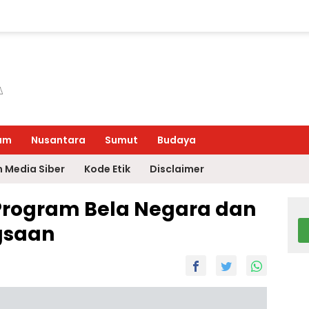
um
Nusantara
Sumut
Budaya
 Media Siber
Kode Etik
Disclaimer
Program Bela Negara dan
gsaan