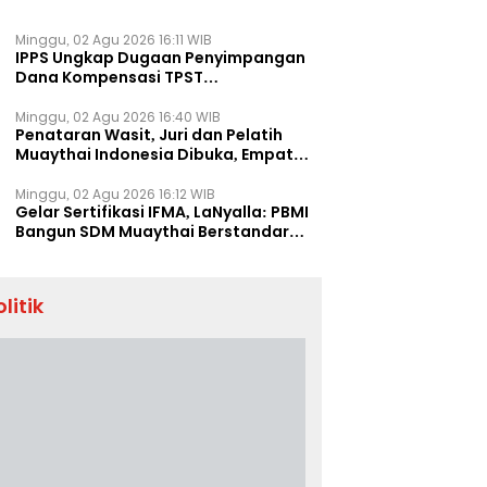
Minggu, 02 Agu 2026 16:11 WIB
IPPS Ungkap Dugaan Penyimpangan
Dana Kompensasi TPST
Banatargebang
Minggu, 02 Agu 2026 16:40 WIB
Penataran Wasit, Juri dan Pelatih
Muaythai Indonesia Dibuka, Empat
Tenaga IFMA Hadir di Jakarta
Minggu, 02 Agu 2026 16:12 WIB
Gelar Sertifikasi IFMA, LaNyalla: PBMI
Bangun SDM Muaythai Berstandar
Dunia
olitik