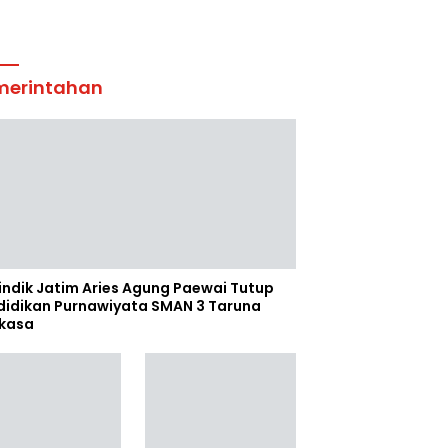
merintahan
indik Jatim Aries Agung Paewai Tutup
didikan Purnawiyata SMAN 3 Taruna
kasa