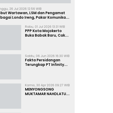
nggu, 26 Jul 2026 12:56 WIB
ebut Wartawan, LSM dan Pengamat
bagai Londo Ireng, Pakar Komunikasi:
uruk Rupa Cermin Dibelah
Rabu, 01 Jul 2026 13:31 WIB
PPP Kota Mojokerto
Buka Babak Baru, Cak
Rizky Canangkan Politik
Modern dan Inklusif
Sabtu, 06 Jun 2026 16:30 WIB
Fakta Persidangan
Terungkap PT Infinity
Setor Rutin ke Oknum
Bea Cukai, Analis: KPK
Terjebak Tunnel Vision
Kamis, 30 Apr 2026 09:27 WIB
MENYONGSONG
MUKTAMAR NAHDLATUL
ULAMA KE-35:
MEMBINCANG PELUANG,
MENGHITUNG SUARA