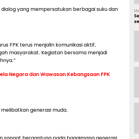
g dialog yang mempersatukan berbagai suku dan
Mi
S
se
B
us FPK terus menjalin komunikasi aktif,
engah masyarakat. Kegiatan bersama menjadi
hnya.”
at Bela Negara dan Wawasan Kebangsaan FPK
a melibatkan generasi muda.
n sangat bergantung pada bagaimana generasi