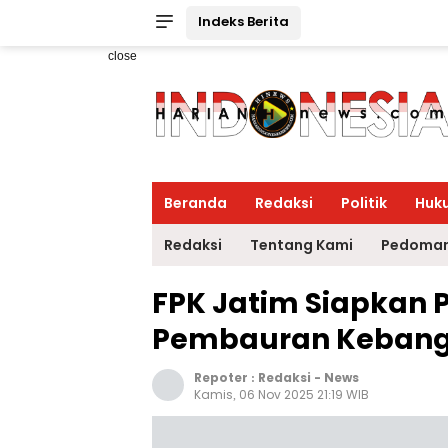
Indeks Berita
close
Beranda
Redaksi
Politik
Huk
Redaksi
Tentang Kami
Pedoman
FPK Jatim Siapkan 
Pembauran Keban
Repoter :
Redaksi
-
News
Kamis, 06 Nov 2025 21:19 WIB