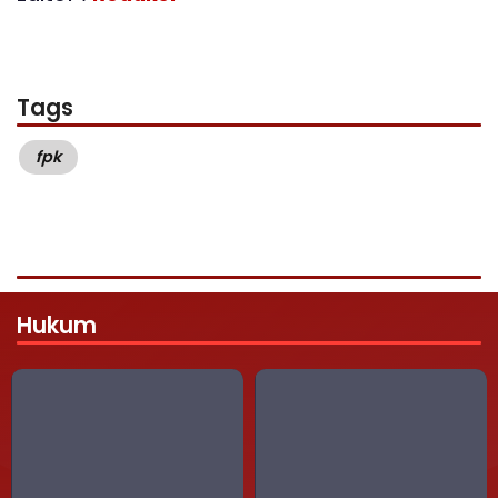
Tags
fpk
Hukum