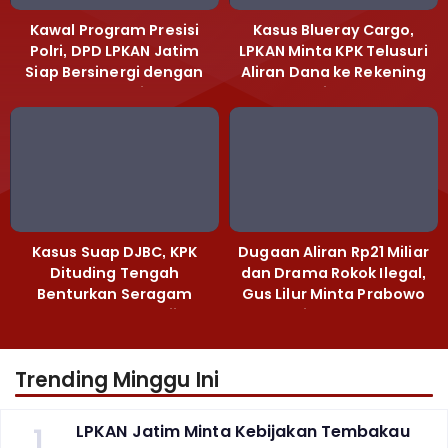
Kawal Program Presisi
Kasus Blueray Cargo,
Polri, DPD LPKAN Jatim
LPKAN Minta KPK Telusuri
Siap Bersinergi dengan
Aliran Dana ke Rekening
Polda Jatim
Heri Black
Kasus Suap DJBC, KPK
Dugaan Aliran Rp21 Miliar
Dituding Tengah
dan Drama Rokok Ilegal,
Benturkan Seragam
Gus Lilur Minta Prabowo
Cokelat dengan Hijau
Bertindak Tegas
Trending Minggu Ini
1
LPKAN Jatim Minta Kebijakan Tembakau