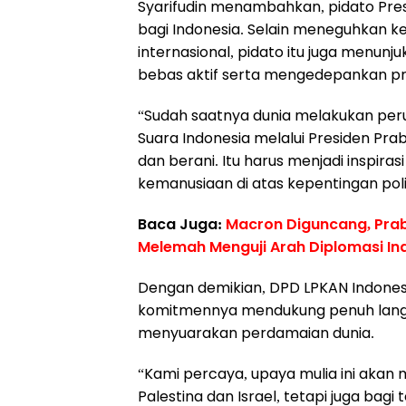
Syarifudin menambahkan, pidato Presi
bagi Indonesia. Selain meneguhkan k
internasional, pidato itu juga menunj
bebas aktif serta mengedepankan prin
“Sudah saatnya dunia melakukan per
Suara Indonesia melalui Presiden Pra
dan berani. Itu harus menjadi inspir
kemanusiaan di atas kepentingan polit
Baca Juga:
Macron Diguncang, Prab
Melemah Menguji Arah Diplomasi In
Dengan demikian, DPD LPKAN Indones
komitmennya mendukung penuh lang
menyuarakan perdamaian dunia.
“Kami percaya, upaya mulia ini akan
Palestina dan Israel, tetapi juga bag