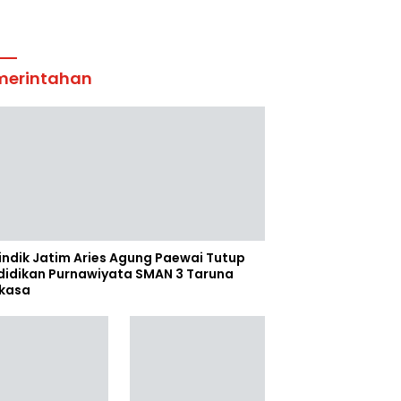
merintahan
indik Jatim Aries Agung Paewai Tutup
didikan Purnawiyata SMAN 3 Taruna
kasa