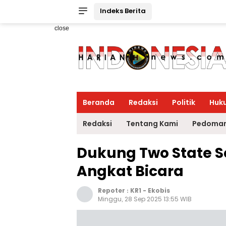
Indeks Berita
close
Beranda
Redaksi
Politik
Huk
Redaksi
Tentang Kami
Pedoman
Dukung Two State S
Angkat Bicara
Repoter :
KR1
-
Ekobis
Minggu, 28 Sep 2025 13:55 WIB