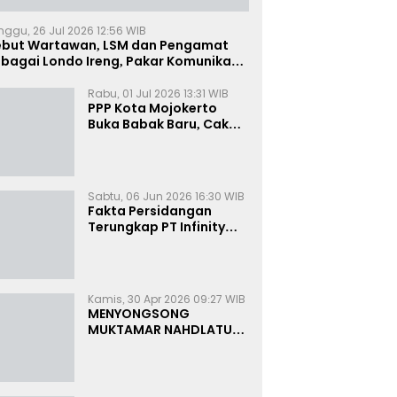
nggu, 26 Jul 2026 12:56 WIB
ebut Wartawan, LSM dan Pengamat
bagai Londo Ireng, Pakar Komunikasi:
uruk Rupa Cermin Dibelah
Rabu, 01 Jul 2026 13:31 WIB
PPP Kota Mojokerto
Buka Babak Baru, Cak
Rizky Canangkan Politik
Modern dan Inklusif
Sabtu, 06 Jun 2026 16:30 WIB
Fakta Persidangan
Terungkap PT Infinity
Setor Rutin ke Oknum
Bea Cukai, Analis: KPK
Terjebak Tunnel Vision
Kamis, 30 Apr 2026 09:27 WIB
MENYONGSONG
MUKTAMAR NAHDLATUL
ULAMA KE-35:
MEMBINCANG PELUANG,
MENGHITUNG SUARA