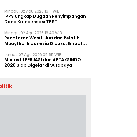
Minggu, 02 Agu 2026 16:11 WIB
IPPS Ungkap Dugaan Penyimpangan
Dana Kompensasi TPST
Banatargebang
Minggu, 02 Agu 2026 16:40 WIB
Penataran Wasit, Juri dan Pelatih
Muaythai Indonesia Dibuka, Empat
Tenaga IFMA Hadir di Jakarta
Jumat, 07 Agu 2026 05:55 WIB
Munas III PERJASI dan APTAKSINDO
2026 Siap Digelar di Surabaya
olitik