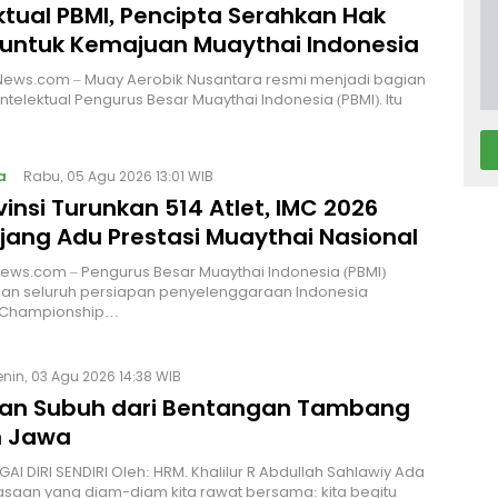
ktual PBMI, Pencipta Serahkan Hak
 untuk Kemajuan Muaythai Indonesia
News.com – Muay Aerobik Nusantara resmi menjadi bagian
intelektual Pengurus Besar Muaythai Indonesia (PBMI). Itu
a
Rabu, 05 Agu 2026 13:01 WIB
vinsi Turunkan 514 Atlet, IMC 2026
Ajang Adu Prestasi Muaythai Nasional
News.com – Pengurus Besar Muaythai Indonesia (PBMI)
an seluruh persiapan penyelenggaraan Indonesia
 Championship…
enin, 03 Agu 2026 14:38 WIB
an Subuh dari Bentangan Tambang
 Jawa
I DIRI SENDIRI Oleh: HRM. Khalilur R Abdullah Sahlawiy Ada
asaan yang diam-diam kita rawat bersama: kita begitu