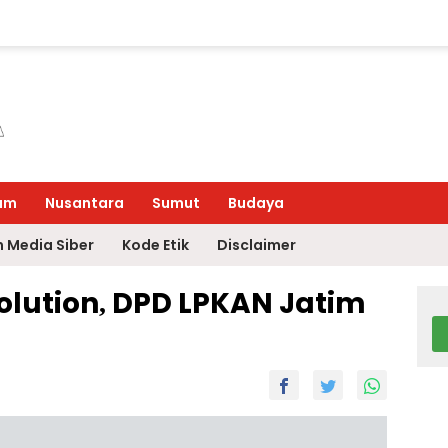
um
Nusantara
Sumut
Budaya
 Media Siber
Kode Etik
Disclaimer
olution, DPD LPKAN Jatim