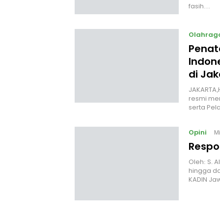
fasih…
Olahrag
Penata
Indon
di Jak
JAKARTA,H
resmi mem
serta Pel
Opini
M
Respo
Oleh: S. 
hingga da
KADIN Ja