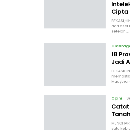
Intele
Cipta
BEKASI,HI
dari aset 
setelah…
Olahrag
18 Pro
Jadi 
‎BEKASIHI
memastik
Muaythai
Opini
S
Catat
Tanah
MENGHARGA
satu kebi