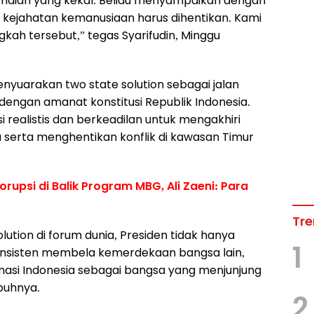
maian yang kekal. Beliau menyampaikan dengan
n kejahatan kemanusiaan harus dihentikan. Kami
kah tersebut,” tegas Syarifudin, Minggu
enyuarakan two state solution sebagai jalan
n dengan amanat konstitusi Republik Indonesia.
si realistis dan berkeadilan untuk mengakhiri
a serta menghentikan konflik di kawasan Timur
upsi di Balik Program MBG, Ali Zaeni: Para
Tre
ution di forum dunia, Presiden tidak hanya
1
onsisten membela kemerdekaan bangsa lain,
masi Indonesia sebagai bangsa yang menjunjung
buhnya.
2