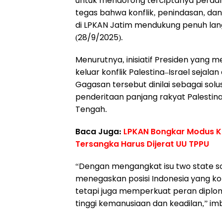
untuk mendorong terciptanya perda
tegas bahwa konflik, penindasan, da
di LPKAN Jatim mendukung penuh lang
(28/9/2025).
Menurutnya, inisiatif Presiden yang m
keluar konflik Palestina–Israel sejala
Gagasan tersebut dinilai sebagai solu
penderitaan panjang rakyat Palestin
Tengah.
Baca Juga:
LPKAN Bongkar Modus Kor
Tersangka Harus Dijerat UU TPPU
“Dengan mengangkat isu two state sol
menegaskan posisi Indonesia yang k
tetapi juga memperkuat peran diplo
tinggi kemanusiaan dan keadilan,” im