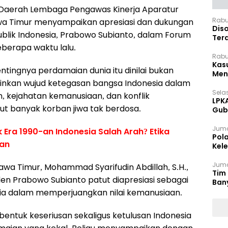
 Daerah Lembaga Pengawas Kinerja Aparatur
Rabu
awa Timur menyampaikan apresiasi dan dukungan
Dis
blik Indonesia, Prabowo Subianto, dalam Forum
Ter
berapa waktu lalu.
Pan
Rabu
Kas
tingnya perdamaian dunia itu dinilai bukan
Meng
ainkan wujud ketegasan bangsa Indonesia dalam
Selas
 kejahatan kemanusiaan, dan konflik
LPK
t banyak korban jiwa tak berdosa.
Gub
Sek
Juma
 Era 1990-an Indonesia Salah Arah? Etika
Pol
aan
Kel
Ten
Juma
awa Timur, Mohammad Syarifudin Abdillah, S.H.,
Tim 
en Prabowo Subianto patut diapresiasi sebagai
Ban
sia dalam memperjuangkan nilai kemanusiaan.
bentuk keseriusan sekaligus ketulusan Indonesia