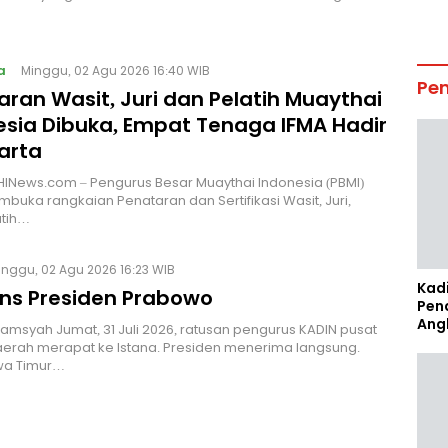
a
Minggu, 02 Agu 2026 16:40 WIB
Pe
ran Wasit, Juri dan Pelatih Muaythai
esia Dibuka, Empat Tenaga IFMA Hadir
arta
INews.com – Pengurus Besar Muaythai Indonesia (PBMI)
buka rangkaian Penataran dan Sertifikasi Wasit, Juri,
atih…
inggu, 02 Agu 2026 16:23 WIB
Kad
ns Presiden Prabowo
Pen
Ang
Alamsyah Jumat, 31 Juli 2026, ratusan pengurus KADIN pusat
erah merapat ke Istana. Presiden menerima langsung.
wa Timur…