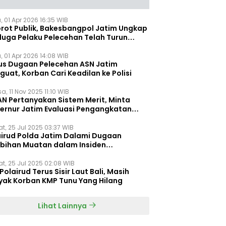
, 01 Apr 2026 16:35 WIB
orot Publik, Bakesbangpol Jatim Ungkap
duga Pelaku Pelecehan Telah Turun
gkat
, 01 Apr 2026 14:08 WIB
us Dugaan Pelecehan ASN Jatim
uat, Korban Cari Keadilan ke Polisi
a, 11 Nov 2025 11:10 WIB
AN Pertanyakan Sistem Merit, Minta
ernur Jatim Evaluasi Pengangkatan
dispora Jatim
t, 25 Jul 2025 03:37 WIB
airud Polda Jatim Dalami Dugaan
ebihan Muatan dalam Insiden
ggelamnya KMP Tunu Pratama Jaya
t, 25 Jul 2025 02:08 WIB
Polairud Terus Sisir Laut Bali, Masih
yak Korban KMP Tunu Yang Hilang
Lihat Lainnya