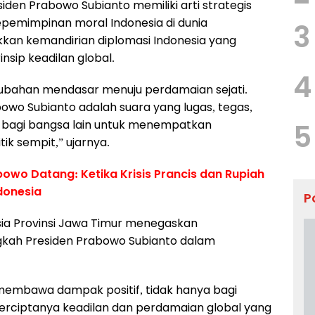
den Prabowo Subianto memiliki arti strategis
epemimpinan moral Indonesia di dunia
3
ukkan kemandirian diplomasi Indonesia yang
sip keadilan global.
4
ubahan mendasar menuju perdamaian sejati.
bowo Subianto adalah suara yang lugas, tegas,
asi bagi bangsa lain untuk menempatkan
5
ik sempit,” ujarnya.
owo Datang: Ketika Krisis Prancis dan Rupiah
donesia
P
ia Provinsi Jawa Timur menegaskan
kah Presiden Prabowo Subianto dalam
 membawa dampak positif, tidak hanya bagi
i terciptanya keadilan dan perdamaian global yang