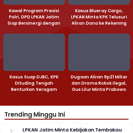
Kawal Program Presisi
Kasus Blueray Cargo,
Polri, DPD LPKAN Jatim
LPKAN Minta KPK Telusuri
Siap Bersinergi dengan
Aliran Dana ke Rekening
Polda Jatim
Heri Black
Kasus Suap DJBC, KPK
Dugaan Aliran Rp21 Miliar
Dituding Tengah
dan Drama Rokok Ilegal,
Benturkan Seragam
Gus Lilur Minta Prabowo
Cokelat dengan Hijau
Bertindak Tegas
Trending Minggu Ini
1
LPKAN Jatim Minta Kebijakan Tembakau