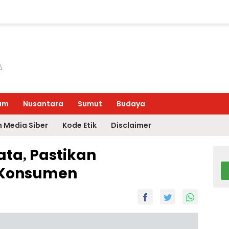
um
Nusantara
Sumut
Budaya
 Media Siber
Kode Etik
Disclaimer
ta, Pastikan
 Konsumen