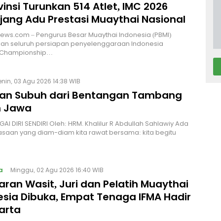
vinsi Turunkan 514 Atlet, IMC 2026
Ajang Adu Prestasi Muaythai Nasional
News.com – Pengurus Besar Muaythai Indonesia (PBMI)
an seluruh persiapan penyelenggaraan Indonesia
 Championship…
enin, 03 Agu 2026 14:38 WIB
an Subuh dari Bentangan Tambang
 Jawa
I DIRI SENDIRI Oleh: HRM. Khalilur R Abdullah Sahlawiy Ada
asaan yang diam-diam kita rawat bersama: kita begitu
a
Minggu, 02 Agu 2026 16:40 WIB
ran Wasit, Juri dan Pelatih Muaythai
esia Dibuka, Empat Tenaga IFMA Hadir
arta