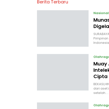
Berita Terbaru
Nasional
Munas
Digela
SURABAYA,
Pimpinan 
Indonesia
Olahrag
Muay 
Intele
Cipta
BEKASI,HI
dari aset 
setelah…
Olahrag