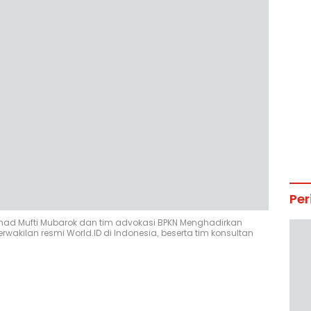
Per
mad Mufti Mubarok dan tim advokasi BPKN Menghadirkan
wakilan resmi World.ID di Indonesia, beserta tim konsultan