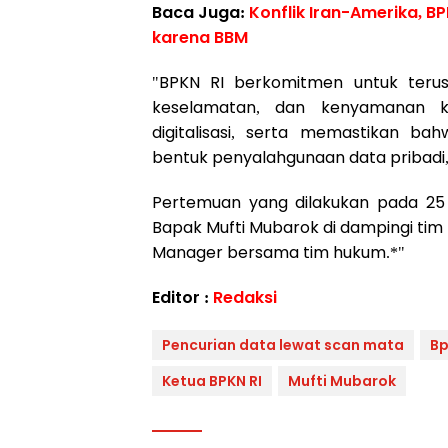
Baca Juga:
Konflik Iran-Amerika, B
karena BBM
"BPKN RI berkomitmen untuk teru
keselamatan, dan kenyamanan k
digitalisasi, serta memastikan ba
bentuk penyalahgunaan data pribadi,"
Pertemuan yang dilakukan pada 25 J
Bapak Mufti Mubarok di dampingi tim 
Manager bersama tim hukum.*"
Editor :
Redaksi
Pencurian data lewat scan mata
Bp
Ketua BPKN RI
Mufti Mubarok