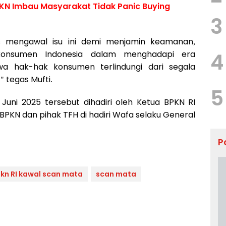
PKN Imbau Masyarakat Tidak Panic Buying
3
s mengawal isu ini demi menjamin keamanan,
onsumen Indonesia dalam menghadapi era
4
hwa hak-hak konsumen terlindungi dari segala
 tegas Mufti.
5
uni 2025 tersebut dihadiri oleh Ketua BPKN RI
BPKN dan pihak TFH di hadiri Wafa selaku General
P
kn RI kawal scan mata
scan mata