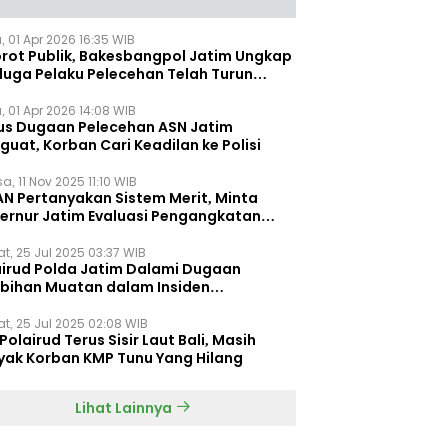
, 01 Apr 2026 16:35 WIB
orot Publik, Bakesbangpol Jatim Ungkap
duga Pelaku Pelecehan Telah Turun
gkat
, 01 Apr 2026 14:08 WIB
us Dugaan Pelecehan ASN Jatim
uat, Korban Cari Keadilan ke Polisi
a, 11 Nov 2025 11:10 WIB
AN Pertanyakan Sistem Merit, Minta
ernur Jatim Evaluasi Pengangkatan
dispora Jatim
t, 25 Jul 2025 03:37 WIB
airud Polda Jatim Dalami Dugaan
ebihan Muatan dalam Insiden
ggelamnya KMP Tunu Pratama Jaya
t, 25 Jul 2025 02:08 WIB
Polairud Terus Sisir Laut Bali, Masih
yak Korban KMP Tunu Yang Hilang
Lihat Lainnya