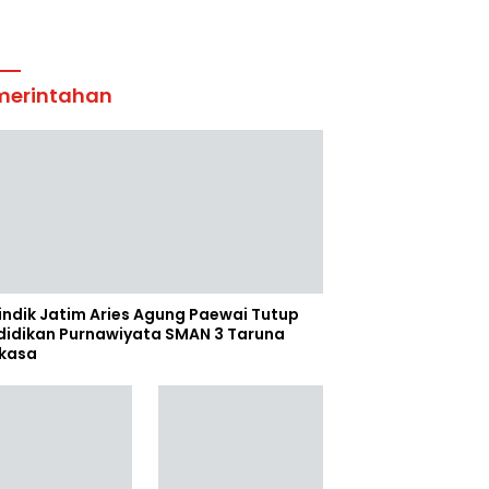
merintahan
indik Jatim Aries Agung Paewai Tutup
didikan Purnawiyata SMAN 3 Taruna
kasa