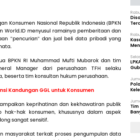
Rabu
Dis
gan Konsumen Nasional Republik Indonesia (BPKN
Ter
Pan
an World.ID menyusul ramainya pemberitaan dan
Rabu
n "pencurian" dan jual beli data pribadi yang
Kas
Meng
mata.
Selas
tua BPKN RI Muhammad Mufti Mubarok dan tim
LPK
Gub
neral Manager dari perusahaan TFH selaku
Sek
ia, beserta tim konsultan hukum perusahaan.
Juma
Pol
nsi Kandungan GGL untuk Konsumen
Kel
Ten
Juma
ampaikan keprihatinan dan kekhawatiran publik
Tim 
ap hak-hak konsumen, khususnya dalam aspek
Ban
ong sangat sensitif.
n masyarakat terkait proses pengumpulan data