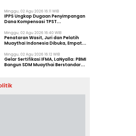
Minggu, 02 Agu 2026 16:11 WIB
IPPS Ungkap Dugaan Penyimpangan
Dana Kompensasi TPST
Banatargebang
Minggu, 02 Agu 2026 16:40 WIB
Penataran Wasit, Juri dan Pelatih
Muaythai Indonesia Dibuka, Empat
Tenaga IFMA Hadir di Jakarta
Minggu, 02 Agu 2026 16:12 WIB
Gelar Sertifikasi IFMA, LaNyalla: PBMI
Bangun SDM Muaythai Berstandar
Dunia
olitik