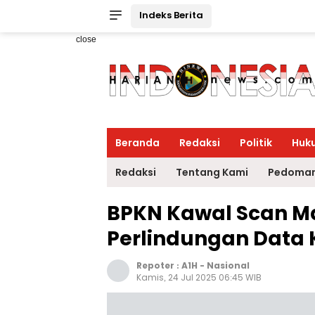
Indeks Berita
close
Beranda
Redaksi
Politik
Huk
Redaksi
Tentang Kami
Pedoman
BPKN Kawal Scan Ma
Perlindungan Data
Repoter :
A1H
-
Nasional
Kamis, 24 Jul 2025 06:45 WIB