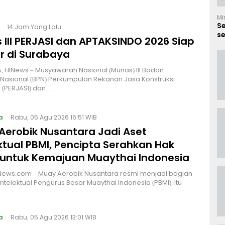
Mi
S
14 Jam Yang Lalu
se
 III PERJASI dan APTAKSINDO 2026 Siap
B
r di Surabaya
 HINews – Musyawarah Nasional (Munas) III Badan
Nasional (BPN) Perkumpulan Rekanan Jasa Konstruksi
 (PERJASI) dan…
a
Rabu, 05 Agu 2026 16:51 WIB
Aerobik Nusantara Jadi Aset
ktual PBMI, Pencipta Serahkan Hak
 untuk Kemajuan Muaythai Indonesia
News.com – Muay Aerobik Nusantara resmi menjadi bagian
intelektual Pengurus Besar Muaythai Indonesia (PBMI). Itu
a
Rabu, 05 Agu 2026 13:01 WIB