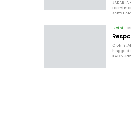
JAKARTA,H
resmi mem
serta Pel
Opini
M
Respo
Oleh: S. 
hingga da
KADIN Ja