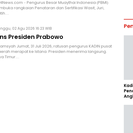
INews.com – Pengurus Besar Muaythai Indonesia (PBMI)
buka rangkaian Penataran dan Sertifikasi Wasit, Juri,
atih…
Pe
inggu, 02 Agu 2026 16:23 WIB
ns Presiden Prabowo
Alamsyah Jumat, 31 Juli 2026, ratusan pengurus KADIN pusat
erah merapat ke Istana. Presiden menerima langsung.
wa Timur…
Kad
Pen
Ang