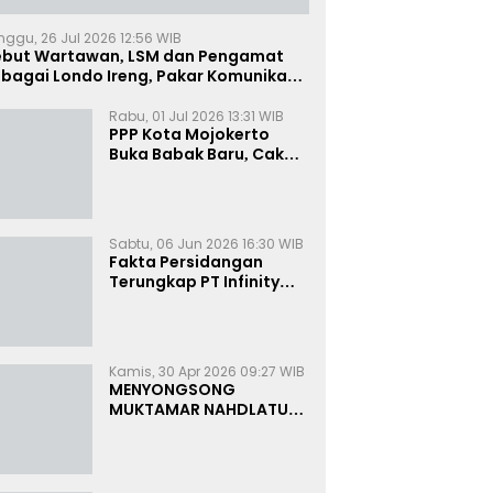
nggu, 26 Jul 2026 12:56 WIB
ebut Wartawan, LSM dan Pengamat
bagai Londo Ireng, Pakar Komunikasi:
uruk Rupa Cermin Dibelah
Rabu, 01 Jul 2026 13:31 WIB
PPP Kota Mojokerto
Buka Babak Baru, Cak
Rizky Canangkan Politik
Modern dan Inklusif
Sabtu, 06 Jun 2026 16:30 WIB
Fakta Persidangan
Terungkap PT Infinity
Setor Rutin ke Oknum
Bea Cukai, Analis: KPK
Terjebak Tunnel Vision
Kamis, 30 Apr 2026 09:27 WIB
MENYONGSONG
MUKTAMAR NAHDLATUL
ULAMA KE-35:
MEMBINCANG PELUANG,
MENGHITUNG SUARA