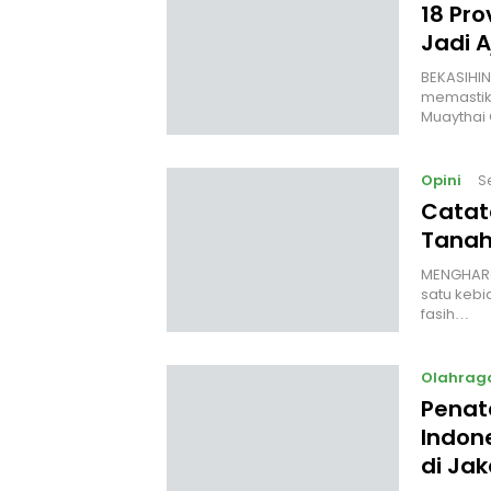
18 Pro
Jadi 
‎BEKASIHI
memastik
Muaythai
Opini
S
Catat
Tanah
MENGHARGA
satu kebi
fasih…
Olahrag
Penata
Indon
di Jak