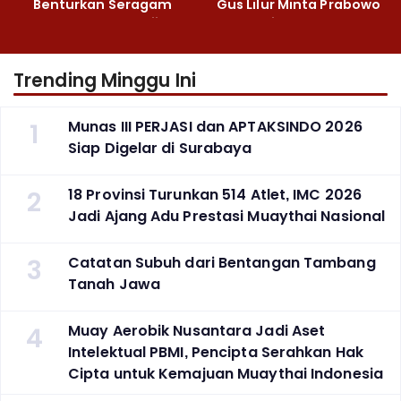
Benturkan Seragam
Gus Lilur Minta Prabowo
Cokelat dengan Hijau
Bertindak Tegas
Trending Minggu Ini
1
Munas III PERJASI dan APTAKSINDO 2026
Siap Digelar di Surabaya
2
18 Provinsi Turunkan 514 Atlet, IMC 2026
Jadi Ajang Adu Prestasi Muaythai Nasional
3
Catatan Subuh dari Bentangan Tambang
Tanah Jawa
4
Muay Aerobik Nusantara Jadi Aset
Intelektual PBMI, Pencipta Serahkan Hak
Cipta untuk Kemajuan Muaythai Indonesia