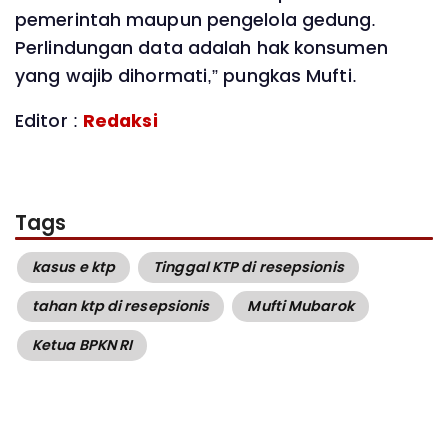
pemerintah maupun pengelola gedung.
Perlindungan data adalah hak konsumen
yang wajib dihormati,” pungkas Mufti.
Editor :
Redaksi
Tags
kasus e ktp
Tinggal KTP di resepsionis
tahan ktp di resepsionis
Mufti Mubarok
Ketua BPKN RI