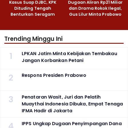
Kasus Suap DJBC, KPK
Dugaan Aliran Rp21 Miliar
Dituding Tengah
dan Drama Rokok Ilegal,
Benturkan Seragam
Gus Lilur Minta Prabowo
Cokelat dengan Hijau
Bertindak Tegas
Trending Minggu Ini
1
LPKAN Jatim Minta Kebijakan Tembakau
Jangan Korbankan Petani
2
Respons Presiden Prabowo
3
Penataran Wasit, Juri dan Pelatih
Muaythai Indonesia Dibuka, Empat Tenaga
IFMA Hadir di Jakarta
4
IPPS Ungkap Dugaan Penyimpangan Dana