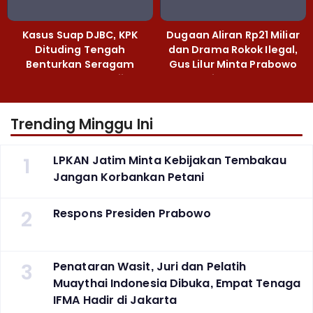
Kasus Suap DJBC, KPK
Dugaan Aliran Rp21 Miliar
Dituding Tengah
dan Drama Rokok Ilegal,
Benturkan Seragam
Gus Lilur Minta Prabowo
Cokelat dengan Hijau
Bertindak Tegas
Trending Minggu Ini
1
LPKAN Jatim Minta Kebijakan Tembakau
Jangan Korbankan Petani
2
Respons Presiden Prabowo
3
Penataran Wasit, Juri dan Pelatih
Muaythai Indonesia Dibuka, Empat Tenaga
IFMA Hadir di Jakarta