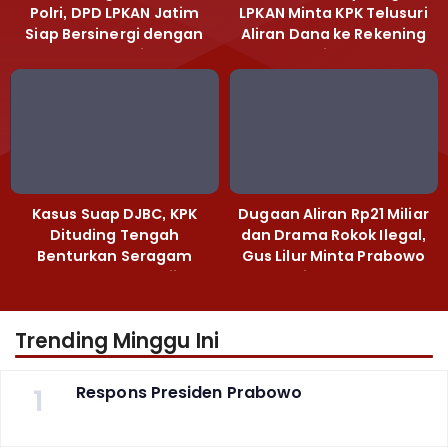
Polri, DPD LPKAN Jatim
LPKAN Minta KPK Telusuri
Siap Bersinergi dengan
Aliran Dana ke Rekening
Polda Jatim
Heri Black
Kasus Suap DJBC, KPK
Dugaan Aliran Rp21 Miliar
Dituding Tengah
dan Drama Rokok Ilegal,
Benturkan Seragam
Gus Lilur Minta Prabowo
Cokelat dengan Hijau
Bertindak Tegas
Trending Minggu Ini
1
Respons Presiden Prabowo