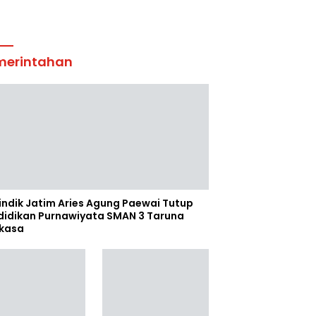
merintahan
indik Jatim Aries Agung Paewai Tutup
didikan Purnawiyata SMAN 3 Taruna
kasa