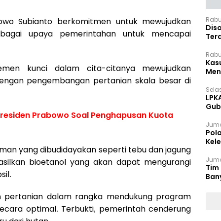
Rabu
owo Subianto berkomitmen untuk mewujudkan
Dis
ebagai upaya pemerintahan untuk mencapai
Ter
Pan
Rabu
Kas
emen kunci dalam cita-citanya mewujudkan
Meng
 dengan pengembangan pertanian skala besar di
Selas
LPK
Gub
Presiden Prabowo Soal Penghapusan Kuota
Sek
Juma
Pol
Kel
man yang dibudidayakan seperti tebu dan jagung
Ten
Juma
asilkan bioetanol yang akan dapat mengurangi
Tim 
il.
Ban
n pertanian dalam rangka mendukung program
 secara optimal. Terbukti, pemerintah cenderung