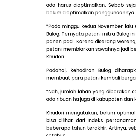
ada harus dioptimalkan. Sebab sejau
belum dioptimalkan penggunaannya.
"Pada minggu kedua November lalu s
Bulog. Ternyata petani mitra Bulog i
panen padi. Karena diserang wereng,
petani membiarkan sawahnya jadi ber
Khudori.
Padahal, kehadiran Bulog dihara
membuat para petani kembali bergai
"Nah, jumlah lahan yang diberakan sep
ada ribuan ha juga di kabupaten dan kot
Khudori mengatakan, belum optimal
bisa dilihat dari indeks pertanam
beberapa tahun terakhir. Artinya, se
setahun.