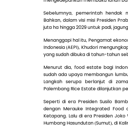
mengedepankan membuka lahan baru
Sebelumnya, pemerintah hendak m
Bahkan, dalam visi misi Presiden Pr
juta ha hingga 2029 untuk padi, jagung
Menanggapi hal itu, Pengamat ekonomi
Indonesia (AEPI), Khudori mengungkap
yang sudah dibuka di tahun-tahun s
Menurut dia, food estate bagi Indon
sudah ada upaya membangun lumbun
Langkah serupa berlanjut di za
Palembang Rice Estate dilanjutkan p
Seperti di era Presiden Susilo Ba
dengan Merauke Integrated Food a
Ketapang. Lalu di era Presiden Jok
Humbang Hasundutan (Sumut), di Kal