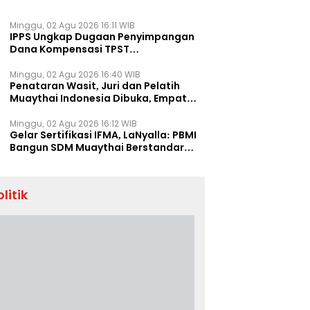
Minggu, 02 Agu 2026 16:11 WIB
IPPS Ungkap Dugaan Penyimpangan
Dana Kompensasi TPST
Banatargebang
Minggu, 02 Agu 2026 16:40 WIB
Penataran Wasit, Juri dan Pelatih
Muaythai Indonesia Dibuka, Empat
Tenaga IFMA Hadir di Jakarta
Minggu, 02 Agu 2026 16:12 WIB
Gelar Sertifikasi IFMA, LaNyalla: PBMI
Bangun SDM Muaythai Berstandar
Dunia
olitik