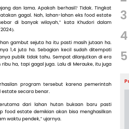
njang dan lama. Apakah berhasil? Tidak. Tingkat
3
ikatakan gagal. Nah, lahan-lahan eks food estate
sebar di banyak wilayah," kata Khudori dalam
/2024).
4
an gambut sejuta ha itu pasti masih jutaan ha.
nya 1,4 juta ha. Sebagian kecil sudah ditempati
5
anya publik tidak tahu. Sempat dilanjutkan di era
ibu ha, tapi gagal juga. Lalu di Merauke, itu juga
P
rhasilan program tersebut karena pemerintah
 estate secara benar.
 terutama dari lahan hutan bukaan baru pasti
 food estate demikian akan bisa menghasilkan
lam waktu pendek," ujarnya.