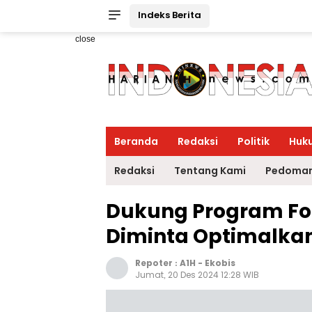
Indeks Berita
close
Beranda
Redaksi
Politik
Huk
Redaksi
Tentang Kami
Pedoman
Dukung Program Foo
Diminta Optimalkan
Repoter :
A1H
-
Ekobis
Jumat, 20 Des 2024 12:28 WIB