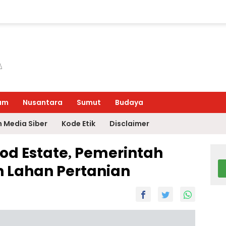
um
Nusantara
Sumut
Budaya
 Media Siber
Kode Etik
Disclaimer
d Estate, Pemerintah
 Lahan Pertanian