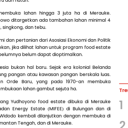
 dari hutan.
embuka lahan hingga 3 juta ha di Merauke.
abowo ditargetkan ada tambahan lahan minimal 4
, singkong, dan tebu.
 dan pertanian dari Asosiasi Ekonomi dan Politik
kan, jika dilihat lahan untuk program food estate
ebelumnya belum dapat dioptimalkan.
esia bukan hal baru. Sejak era kolonial Belanda
g pangan atau kawasan pangan berskala luas.
man Orde Baru, yang pada 1970-an membuka
embukaan lahan gambut sejuta ha.
Tre
1
mbang Yudhoyono food estate dibuka di Merauke
dan Energy Estate (MIFEE) di Bulungan dan di
o Widodo kembali dilanjutkan dengan membuka di
2
imantan Tengah, dan di Merauke.