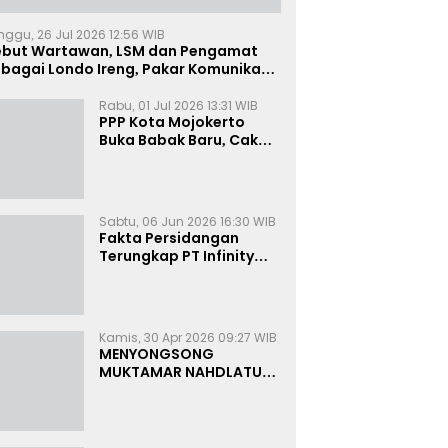
nggu, 26 Jul 2026 12:56 WIB
ebut Wartawan, LSM dan Pengamat
bagai Londo Ireng, Pakar Komunikasi:
uruk Rupa Cermin Dibelah
Rabu, 01 Jul 2026 13:31 WIB
PPP Kota Mojokerto
Buka Babak Baru, Cak
Rizky Canangkan Politik
Modern dan Inklusif
Sabtu, 06 Jun 2026 16:30 WIB
Fakta Persidangan
Terungkap PT Infinity
Setor Rutin ke Oknum
Bea Cukai, Analis: KPK
Terjebak Tunnel Vision
Kamis, 30 Apr 2026 09:27 WIB
MENYONGSONG
MUKTAMAR NAHDLATUL
ULAMA KE-35:
MEMBINCANG PELUANG,
MENGHITUNG SUARA