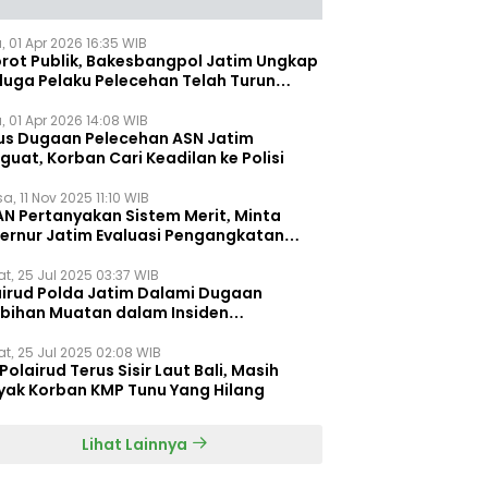
, 01 Apr 2026 16:35 WIB
orot Publik, Bakesbangpol Jatim Ungkap
duga Pelaku Pelecehan Telah Turun
gkat
, 01 Apr 2026 14:08 WIB
us Dugaan Pelecehan ASN Jatim
uat, Korban Cari Keadilan ke Polisi
a, 11 Nov 2025 11:10 WIB
AN Pertanyakan Sistem Merit, Minta
ernur Jatim Evaluasi Pengangkatan
dispora Jatim
t, 25 Jul 2025 03:37 WIB
airud Polda Jatim Dalami Dugaan
ebihan Muatan dalam Insiden
ggelamnya KMP Tunu Pratama Jaya
t, 25 Jul 2025 02:08 WIB
Polairud Terus Sisir Laut Bali, Masih
yak Korban KMP Tunu Yang Hilang
Lihat Lainnya