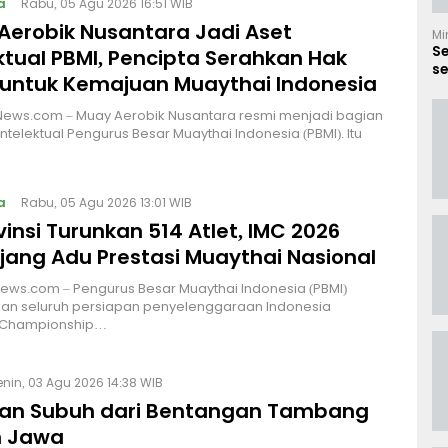
a
Rabu, 05 Agu 2026 16:51 WIB
Aerobik Nusantara Jadi Aset
Mi
S
ktual PBMI, Pencipta Serahkan Hak
se
 untuk Kemajuan Muaythai Indonesia
B
News.com – Muay Aerobik Nusantara resmi menjadi bagian
intelektual Pengurus Besar Muaythai Indonesia (PBMI). Itu
a
Rabu, 05 Agu 2026 13:01 WIB
vinsi Turunkan 514 Atlet, IMC 2026
Ajang Adu Prestasi Muaythai Nasional
News.com – Pengurus Besar Muaythai Indonesia (PBMI)
an seluruh persiapan penyelenggaraan Indonesia
 Championship…
enin, 03 Agu 2026 14:38 WIB
an Subuh dari Bentangan Tambang
 Jawa