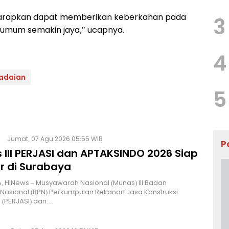
iharapkan dapat memberikan keberkahan pada
3
 umum semakin jaya," ucapnya.
4
adaian
5
Jumat, 07 Agu 2026 05:55 WIB
P
 III PERJASI dan APTAKSINDO 2026 Siap
r di Surabaya
 HINews – Musyawarah Nasional (Munas) III Badan
Nasional (BPN) Perkumpulan Rekanan Jasa Konstruksi
 (PERJASI) dan…