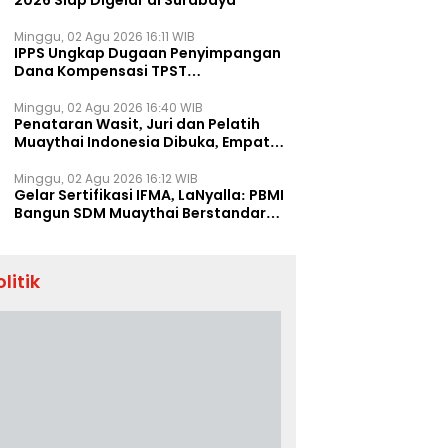
2026 Siap Digelar di Surabaya
Minggu, 02 Agu 2026 16:11 WIB
IPPS Ungkap Dugaan Penyimpangan
Dana Kompensasi TPST
Banatargebang
Minggu, 02 Agu 2026 16:40 WIB
Penataran Wasit, Juri dan Pelatih
Muaythai Indonesia Dibuka, Empat
Tenaga IFMA Hadir di Jakarta
Minggu, 02 Agu 2026 16:12 WIB
Gelar Sertifikasi IFMA, LaNyalla: PBMI
Bangun SDM Muaythai Berstandar
Dunia
olitik