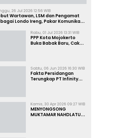
nggu, 26 Jul 2026 12:56 WIB
ebut Wartawan, LSM dan Pengamat
bagai Londo Ireng, Pakar Komunikasi:
uruk Rupa Cermin Dibelah
Rabu, 01 Jul 2026 13:31 WIB
PPP Kota Mojokerto
Buka Babak Baru, Cak
Rizky Canangkan Politik
Modern dan Inklusif
Sabtu, 06 Jun 2026 16:30 WIB
Fakta Persidangan
Terungkap PT Infinity
Setor Rutin ke Oknum
Bea Cukai, Analis: KPK
Terjebak Tunnel Vision
Kamis, 30 Apr 2026 09:27 WIB
MENYONGSONG
MUKTAMAR NAHDLATUL
ULAMA KE-35:
MEMBINCANG PELUANG,
MENGHITUNG SUARA