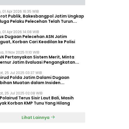
, 01 Apr 2026 16:35 WIB
orot Publik, Bakesbangpol Jatim Ungkap
duga Pelaku Pelecehan Telah Turun
gkat
, 01 Apr 2026 14:08 WIB
us Dugaan Pelecehan ASN Jatim
uat, Korban Cari Keadilan ke Polisi
a, 11 Nov 2025 11:10 WIB
AN Pertanyakan Sistem Merit, Minta
ernur Jatim Evaluasi Pengangkatan
dispora Jatim
t, 25 Jul 2025 03:37 WIB
airud Polda Jatim Dalami Dugaan
ebihan Muatan dalam Insiden
ggelamnya KMP Tunu Pratama Jaya
t, 25 Jul 2025 02:08 WIB
Polairud Terus Sisir Laut Bali, Masih
yak Korban KMP Tunu Yang Hilang
Lihat Lainnya