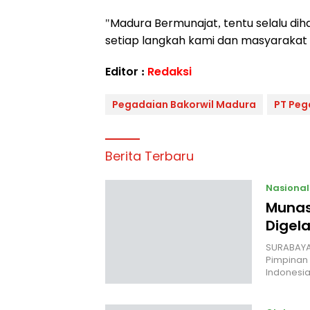
"Madura Bermunajat, tentu selalu d
setiap langkah kami dan masyarakat
Editor :
Redaksi
Pegadaian Bakorwil Madura
PT Peg
Berita Terbaru
Nasional
Munas
Digela
SURABAYA,
Pimpinan 
Indonesia