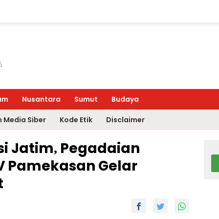
um
Nusantara
Sumut
Budaya
 Media Siber
Kode Etik
Disclaimer
si Jatim, Pegadaian
IV Pamekasan Gelar
t