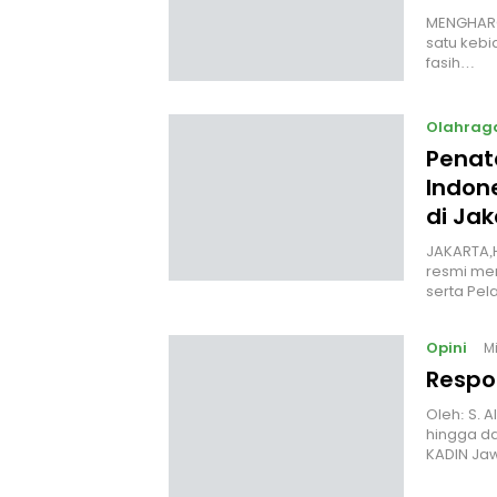
MENGHARGA
satu kebi
fasih…
Olahrag
Penata
Indon
di Jak
JAKARTA,H
resmi mem
serta Pel
Opini
M
Respo
Oleh: S. 
hingga da
KADIN Ja