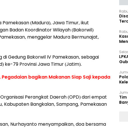
Rabu
Dis
Ter
a Pamekasan (Madura), Jawa Timur, ikut
Pan
gan Badan Koordinator Wilayah (Bakorwil)
Rabu
Kas
Pamekasan, menggelar Madura Bermunajat,
Meng
Selas
 di Gedung Bakorwil IV Pamekasan, sebagai
LPK
Gub
) ke-79 Provinsi Jawa Timur (Jatim).
Sek
Juma
 Pegadaian bagikan Makanan Siap Saji kepada
Pol
Kel
Ten
Juma
 Organisasi Perangkat Daerah (OPD) dari empat
Tim 
Ban
tu, Kabupaten Bangkalan, Sampang, Pamekasan
kasan, Nurhayanto menyampaikan, doa bersama