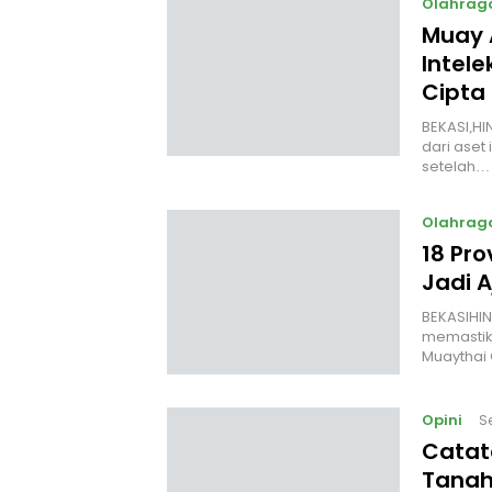
Olahrag
Muay 
Intele
Cipta
BEKASI,HI
dari aset 
setelah…
Olahrag
18 Pro
Jadi 
‎BEKASIHI
memastik
Muaythai
Opini
S
Catat
Tanah