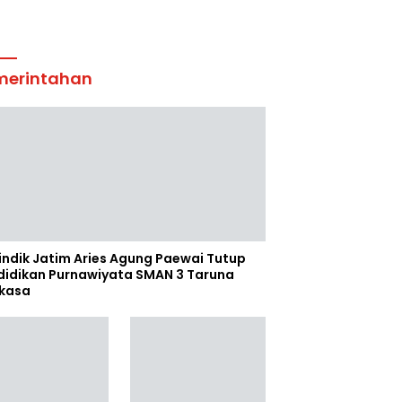
merintahan
indik Jatim Aries Agung Paewai Tutup
didikan Purnawiyata SMAN 3 Taruna
kasa