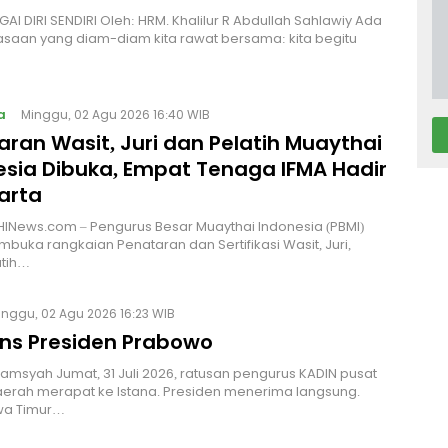
I DIRI SENDIRI Oleh: HRM. Khalilur R Abdullah Sahlawiy Ada
asaan yang diam-diam kita rawat bersama: kita begitu
a
Minggu, 02 Agu 2026 16:40 WIB
ran Wasit, Juri dan Pelatih Muaythai
esia Dibuka, Empat Tenaga IFMA Hadir
arta
INews.com – Pengurus Besar Muaythai Indonesia (PBMI)
buka rangkaian Penataran dan Sertifikasi Wasit, Juri,
atih…
inggu, 02 Agu 2026 16:23 WIB
ns Presiden Prabowo
Alamsyah Jumat, 31 Juli 2026, ratusan pengurus KADIN pusat
erah merapat ke Istana. Presiden menerima langsung.
wa Timur…