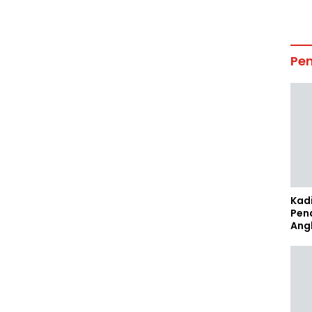
Pe
Kad
Pen
Ang