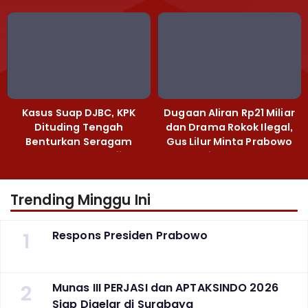
Polda Jatim
Heri Black
Kasus Suap DJBC, KPK
Dugaan Aliran Rp21 Miliar
Dituding Tengah
dan Drama Rokok Ilegal,
Benturkan Seragam
Gus Lilur Minta Prabowo
Cokelat dengan Hijau
Bertindak Tegas
Trending Minggu Ini
1
Respons Presiden Prabowo
2
Munas III PERJASI dan APTAKSINDO 2026
Siap Digelar di Surabaya