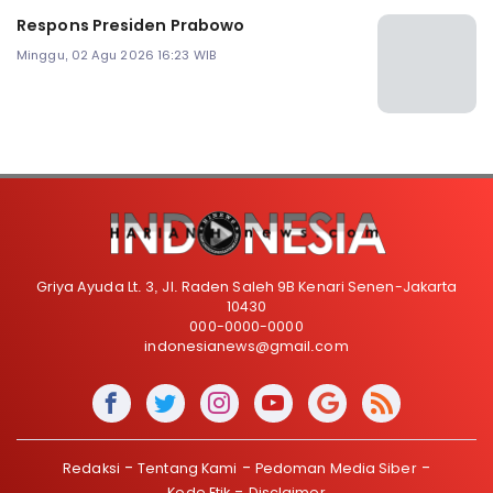
Respons Presiden Prabowo
Minggu, 02 Agu 2026 16:23 WIB
Griya Ayuda Lt. 3, Jl. Raden Saleh 9B Kenari Senen-Jakarta
10430
000-0000-0000
indonesianews@gmail.com
Redaksi
Tentang Kami
Pedoman Media Siber
Kode Etik
Disclaimer