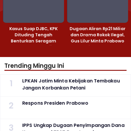
Kasus Suap DJBC, KPK
Dugaan Aliran Rp21 Miliar
Dituding Tengah
dan Drama Rokok Ilegal,
Benturkan Seragam
Gus Lilur Minta Prabowo
Cokelat dengan Hijau
Bertindak Tegas
Trending Minggu Ini
1
LPKAN Jatim Minta Kebijakan Tembakau
Jangan Korbankan Petani
2
Respons Presiden Prabowo
3
IPPS Ungkap Dugaan Penyimpangan Dana