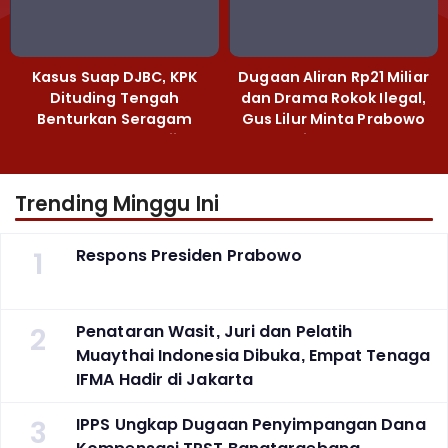
Kasus Suap DJBC, KPK
Dugaan Aliran Rp21 Miliar
Dituding Tengah
dan Drama Rokok Ilegal,
Benturkan Seragam
Gus Lilur Minta Prabowo
Cokelat dengan Hijau
Bertindak Tegas
Trending Minggu Ini
1
Respons Presiden Prabowo
2
Penataran Wasit, Juri dan Pelatih
Muaythai Indonesia Dibuka, Empat Tenaga
IFMA Hadir di Jakarta
3
IPPS Ungkap Dugaan Penyimpangan Dana