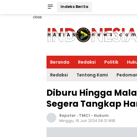
Indeks Berita
close
Beranda
Redaksi
Politik
Huk
Redaksi
Tentang Kami
Pedoman
Diburu Hingga Malay
Segera Tangkap Ha
Repoter :
TMC1
-
Hukum
Minggu, 16 Jun 2024 08:31 WIB