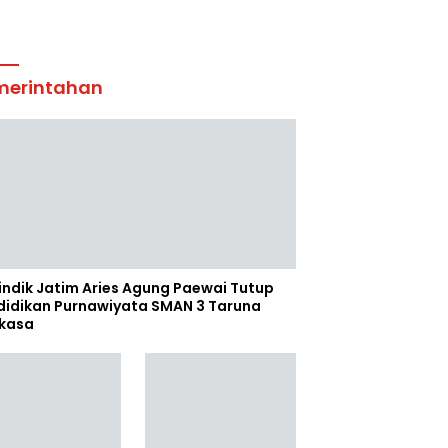
merintahan
indik Jatim Aries Agung Paewai Tutup
didikan Purnawiyata SMAN 3 Taruna
kasa