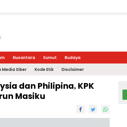
um
Nusantara
Sumut
Budaya
 Media Siber
Kode Etik
Disclaimer
sia dan Philipina, KPK
run Masiku