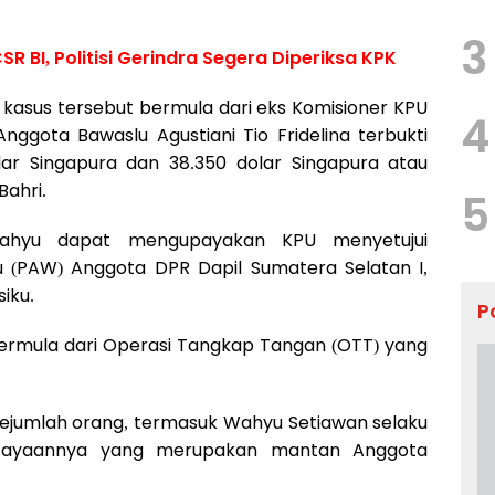
3
 BI, Politisi Gerindra Segera Diperiksa KPK
, kasus tersebut bermula dari eks Komisioner KPU
4
gota Bawaslu Agustiani Tio Fridelina terbukti
ar Singapura dan 38.350 dolar Singapura atau
Bahri.
5
Wahyu dapat mengupayakan KPU menyetujui
 (PAW) Anggota DPR Dapil Sumatera Selatan I,
iku.
P
ermula dari Operasi Tangkap Tangan (OTT) yang
sejumlah orang, termasuk Wahyu Setiawan selaku
rcayaannya yang merupakan mantan Anggota