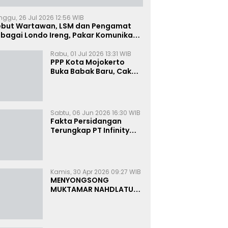
nggu, 26 Jul 2026 12:56 WIB
ebut Wartawan, LSM dan Pengamat
bagai Londo Ireng, Pakar Komunikasi:
uruk Rupa Cermin Dibelah
Rabu, 01 Jul 2026 13:31 WIB
PPP Kota Mojokerto
Buka Babak Baru, Cak
Rizky Canangkan Politik
Modern dan Inklusif
Sabtu, 06 Jun 2026 16:30 WIB
Fakta Persidangan
Terungkap PT Infinity
Setor Rutin ke Oknum
Bea Cukai, Analis: KPK
Terjebak Tunnel Vision
Kamis, 30 Apr 2026 09:27 WIB
MENYONGSONG
MUKTAMAR NAHDLATUL
ULAMA KE-35:
MEMBINCANG PELUANG,
MENGHITUNG SUARA