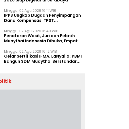
2026 Siap Digelar di Surabaya
Minggu, 02 Agu 2026 16:11 WIB
IPPS Ungkap Dugaan Penyimpangan
Dana Kompensasi TPST
Banatargebang
Minggu, 02 Agu 2026 16:40 WIB
Penataran Wasit, Juri dan Pelatih
Muaythai Indonesia Dibuka, Empat
Tenaga IFMA Hadir di Jakarta
Minggu, 02 Agu 2026 16:12 WIB
Gelar Sertifikasi IFMA, LaNyalla: PBMI
Bangun SDM Muaythai Berstandar
Dunia
olitik