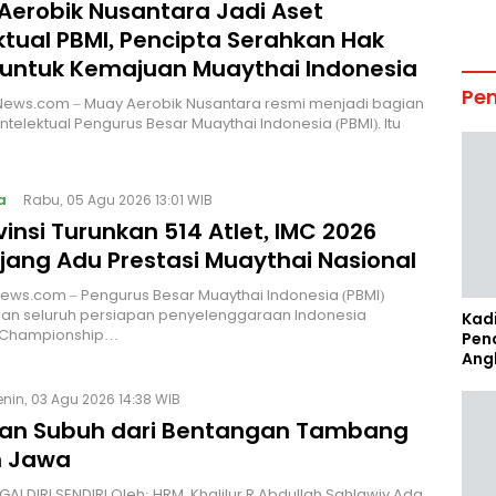
Aerobik Nusantara Jadi Aset
ktual PBMI, Pencipta Serahkan Hak
 untuk Kemajuan Muaythai Indonesia
Pe
News.com – Muay Aerobik Nusantara resmi menjadi bagian
intelektual Pengurus Besar Muaythai Indonesia (PBMI). Itu
a
Rabu, 05 Agu 2026 13:01 WIB
vinsi Turunkan 514 Atlet, IMC 2026
Ajang Adu Prestasi Muaythai Nasional
News.com – Pengurus Besar Muaythai Indonesia (PBMI)
an seluruh persiapan penyelenggaraan Indonesia
Kad
 Championship…
Pen
Ang
enin, 03 Agu 2026 14:38 WIB
an Subuh dari Bentangan Tambang
 Jawa
I DIRI SENDIRI Oleh: HRM. Khalilur R Abdullah Sahlawiy Ada