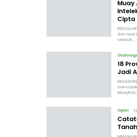
Muay 
Intele
Cipta
BEKASI,HI
dari aset 
setelah…
Olahrag
18 Pro
Jadi 
‎BEKASIHI
memastik
Muaythai
Opini
S
Catat
Tanah
MENGHARGA