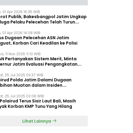
, 01 Apr 2026 16:35 WIB
orot Publik, Bakesbangpol Jatim Ungkap
duga Pelaku Pelecehan Telah Turun
gkat
, 01 Apr 2026 14:08 WIB
us Dugaan Pelecehan ASN Jatim
uat, Korban Cari Keadilan ke Polisi
a, 11 Nov 2025 11:10 WIB
AN Pertanyakan Sistem Merit, Minta
ernur Jatim Evaluasi Pengangkatan
dispora Jatim
t, 25 Jul 2025 03:37 WIB
airud Polda Jatim Dalami Dugaan
ebihan Muatan dalam Insiden
ggelamnya KMP Tunu Pratama Jaya
t, 25 Jul 2025 02:08 WIB
Polairud Terus Sisir Laut Bali, Masih
yak Korban KMP Tunu Yang Hilang
Lihat Lainnya