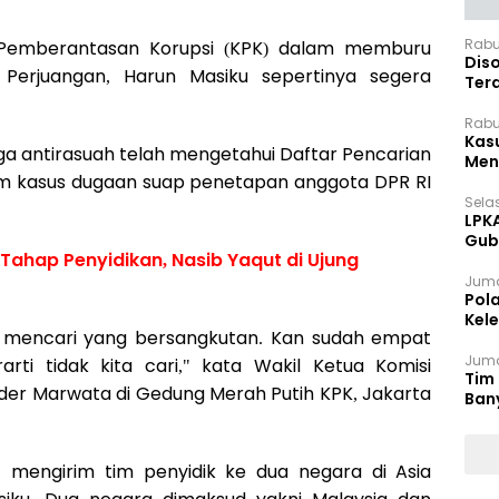
Rabu
Pemberantasan Korupsi (KPK) dalam memburu
Dis
I Perjuangan, Harun Masiku sepertinya segera
Ter
Pan
Rabu
Kas
ga antirasuah telah mengetahui Daftar Pencarian
Meng
am kasus dugaan suap penetapan anggota DPR RI
Selas
LPK
Gub
Tahap Penyidikan, Nasib Yaqut di Ujung
Sek
Juma
Pol
Kel
uk mencari yang bersangkutan. Kan sudah empat
Ten
Juma
rti tidak kita cari," kata Wakil Ketua Komisi
Tim 
der Marwata di Gedung Merah Putih KPK, Jakarta
Ban
 mengirim tim penyidik ke dua negara di Asia