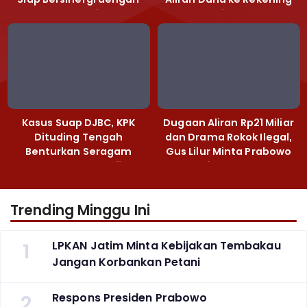
Polda Jatim
Heri Black
Kasus Suap DJBC, KPK
Dugaan Aliran Rp21 Miliar
Dituding Tengah
dan Drama Rokok Ilegal,
Benturkan Seragam
Gus Lilur Minta Prabowo
Cokelat dengan Hijau
Bertindak Tegas
Trending Minggu Ini
1
LPKAN Jatim Minta Kebijakan Tembakau
Jangan Korbankan Petani
2
Respons Presiden Prabowo