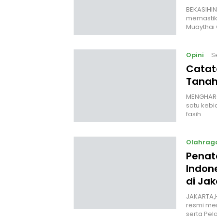
‎BEKASIHI
memastik
Muaythai
Opini
S
Catat
Tanah
MENGHARGA
satu kebi
fasih…
Olahrag
Penata
Indon
di Jak
JAKARTA,H
resmi mem
serta Pel