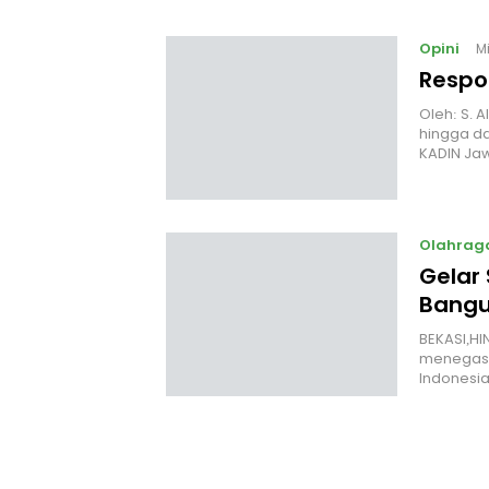
Opini
M
Respo
Oleh: S. 
hingga da
KADIN Ja
Olahrag
Gelar 
Bangu
BEKASI,HI
menegask
Indonesi