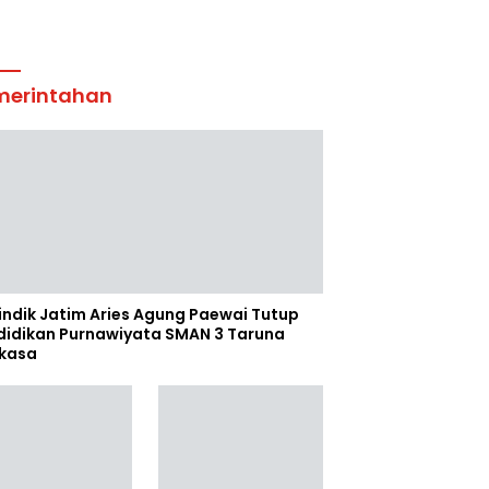
merintahan
indik Jatim Aries Agung Paewai Tutup
didikan Purnawiyata SMAN 3 Taruna
kasa