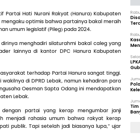
Rabu
tif Partai Hati Nurani Rakyat (Hanura) Kabupaten
Dis
m mengaku optimis bahwa partainya bakal meraih
Ter
han umum legislatif (Pileg) pada 2024.
Pan
Rabu
Kas
 dirinya menghadiri silaturahmi bakal caleg yang
Meng
 kader lainnya di kantor DPC Hanura Kabupaten
Selas
LPK
Gub
yarakat terhadap Partai Hanura sangat tinggi.
Sek
Juma
iki wakilnya di DPRD Lebak, namun kehadiran para
Pol
pengusaha Oesman Sapta Odang ini mendapatkan
Kel
Ten
paten Lebak.
Juma
Tim 
 dengan partai yang kerap mengumbar janji
Ban
udah menjadi rahasia umum bahwa rakyat kerap
ti publik. Tapi setelah jadi biasanya lupa," ujar