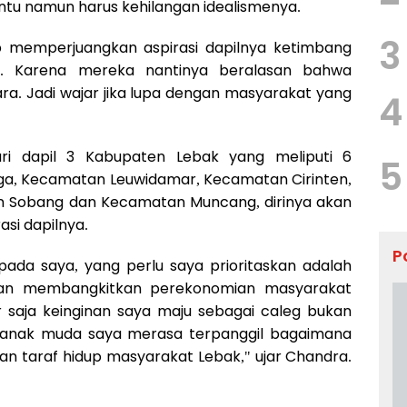
ntu namun harus kehilangan idealismenya.
3
ap memperjuangkan aspirasi dapilnya ketimbang
a. Karena mereka nantinya beralasan bahwa
uara. Jadi wajar jika lupa dengan masyarakat yang
4
ri dapil 3 Kabupaten Lebak yang meliputi 6
5
a, Kecamatan Leuwidamar, Kecamatan Cirinten,
 Sobang dan Kecamatan Muncang, dirinya akan
si dapilnya.
P
ada saya, yang perlu saya prioritaskan adalah
an membangkitkan perekonomian masyarakat
ur saja keinginan saya maju sebagai caleg bukan
i anak muda saya merasa terpanggil bagaimana
kan taraf hidup masyarakat Lebak," ujar Chandra.