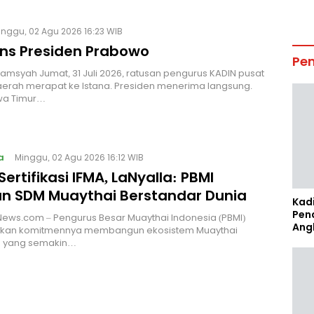
inggu, 02 Agu 2026 16:23 WIB
ns Presiden Prabowo
Pe
Alamsyah Jumat, 31 Juli 2026, ratusan pengurus KADIN pusat
erah merapat ke Istana. Presiden menerima langsung.
wa Timur…
a
Minggu, 02 Agu 2026 16:12 WIB
Sertifikasi IFMA, LaNyalla: PBMI
n SDM Muaythai Berstandar Dunia
Kad
Pen
News.com – Pengurus Besar Muaythai Indonesia (PBMI)
Ang
an komitmennya membangun ekosistem Muaythai
a yang semakin…