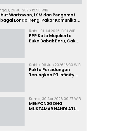
nggu, 26 Jul 2026 12:56 WIB
ebut Wartawan, LSM dan Pengamat
bagai Londo Ireng, Pakar Komunikasi:
uruk Rupa Cermin Dibelah
Rabu, 01 Jul 2026 13:31 WIB
PPP Kota Mojokerto
Buka Babak Baru, Cak
Rizky Canangkan Politik
Modern dan Inklusif
Sabtu, 06 Jun 2026 16:30 WIB
Fakta Persidangan
Terungkap PT Infinity
Setor Rutin ke Oknum
Bea Cukai, Analis: KPK
Terjebak Tunnel Vision
Kamis, 30 Apr 2026 09:27 WIB
MENYONGSONG
MUKTAMAR NAHDLATUL
ULAMA KE-35:
MEMBINCANG PELUANG,
MENGHITUNG SUARA