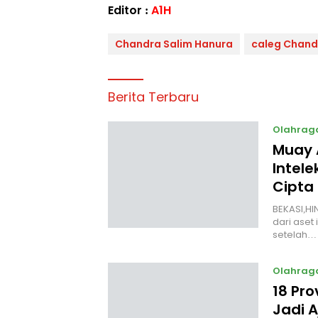
Editor :
A1H
Chandra Salim Hanura
caleg Chand
Berita Terbaru
Olahrag
Muay 
Intele
Cipta
BEKASI,HI
dari aset 
setelah…
Olahrag
18 Pro
Jadi 