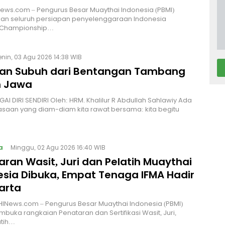
News.com – Pengurus Besar Muaythai Indonesia (PBMI)
an seluruh persiapan penyelenggaraan Indonesia
 Championship…
enin, 03 Agu 2026 14:38 WIB
an Subuh dari Bentangan Tambang
 Jawa
I DIRI SENDIRI Oleh: HRM. Khalilur R Abdullah Sahlawiy Ada
asaan yang diam-diam kita rawat bersama: kita begitu
a
Minggu, 02 Agu 2026 16:40 WIB
ran Wasit, Juri dan Pelatih Muaythai
esia Dibuka, Empat Tenaga IFMA Hadir
arta
INews.com – Pengurus Besar Muaythai Indonesia (PBMI)
buka rangkaian Penataran dan Sertifikasi Wasit, Juri,
atih…