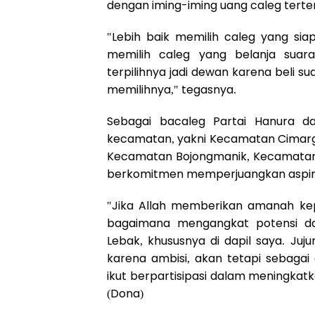
dengan iming-iming uang caleg terte
"Lebih baik memilih caleg yang si
memilih caleg yang belanja suar
terpilihnya jadi dewan karena beli s
memilihnya," tegasnya.
Sebagai bacaleg Partai Hanura da
kecamatan, yakni Kecamatan Cimarg
Kecamatan Bojongmanik, Kecamatan
berkomitmen memperjuangkan aspira
"Jika Allah memberikan amanah kep
bagaimana mengangkat potensi d
Lebak, khususnya di dapil saya. Juj
karena ambisi, akan tetapi sebaga
ikut berpartisipasi dalam meningkat
(Dona)