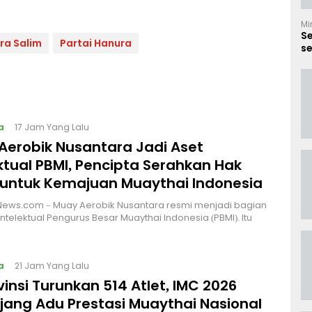
Mi
S
ra Salim
Partai Hanura
se
B
a
17 Jam Yang Lalu
Aerobik Nusantara Jadi Aset
ktual PBMI, Pencipta Serahkan Hak
 untuk Kemajuan Muaythai Indonesia
News.com – Muay Aerobik Nusantara resmi menjadi bagian
intelektual Pengurus Besar Muaythai Indonesia (PBMI). Itu
a
21 Jam Yang Lalu
vinsi Turunkan 514 Atlet, IMC 2026
Ajang Adu Prestasi Muaythai Nasional