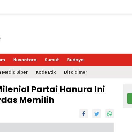
um
Nusantara
Sumut
Budaya
 Media Siber
Kode Etik
Disclaimer
ilenial Partai Hanura Ini
rdas Memilih