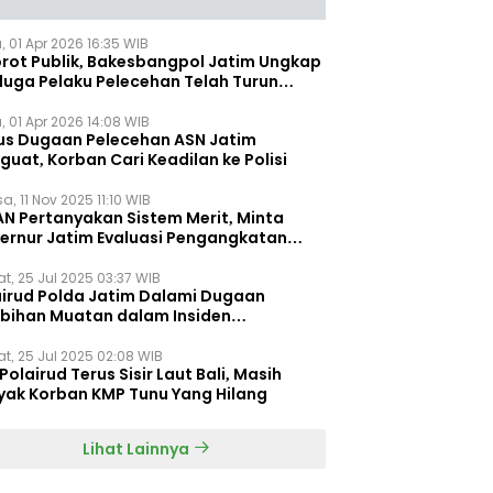
, 01 Apr 2026 16:35 WIB
orot Publik, Bakesbangpol Jatim Ungkap
duga Pelaku Pelecehan Telah Turun
gkat
, 01 Apr 2026 14:08 WIB
us Dugaan Pelecehan ASN Jatim
uat, Korban Cari Keadilan ke Polisi
a, 11 Nov 2025 11:10 WIB
AN Pertanyakan Sistem Merit, Minta
ernur Jatim Evaluasi Pengangkatan
dispora Jatim
t, 25 Jul 2025 03:37 WIB
airud Polda Jatim Dalami Dugaan
ebihan Muatan dalam Insiden
ggelamnya KMP Tunu Pratama Jaya
t, 25 Jul 2025 02:08 WIB
Polairud Terus Sisir Laut Bali, Masih
yak Korban KMP Tunu Yang Hilang
Lihat Lainnya