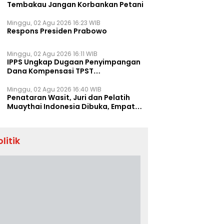
Tembakau Jangan Korbankan Petani
Minggu, 02 Agu 2026 16:23 WIB
Respons Presiden Prabowo
Minggu, 02 Agu 2026 16:11 WIB
IPPS Ungkap Dugaan Penyimpangan
Dana Kompensasi TPST
Banatargebang
Minggu, 02 Agu 2026 16:40 WIB
Penataran Wasit, Juri dan Pelatih
Muaythai Indonesia Dibuka, Empat
Tenaga IFMA Hadir di Jakarta
olitik