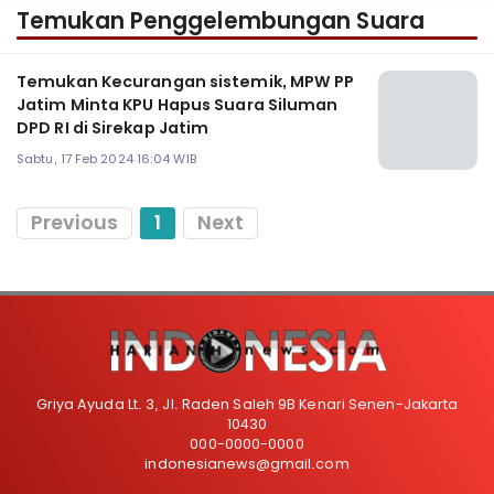
Temukan Penggelembungan Suara
Temukan Kecurangan sistemik, MPW PP
Jatim Minta KPU Hapus Suara Siluman
DPD RI di Sirekap Jatim
Sabtu, 17 Feb 2024 16:04 WIB
Previous
1
Next
Griya Ayuda Lt. 3, Jl. Raden Saleh 9B Kenari Senen-Jakarta
10430
000-0000-0000
indonesianews@gmail.com