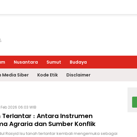
um
Nusantara
Sumut
Budaya
 Media Siber
Kode Etik
Disclaimer
 Feb 2026 06:03 WIB
 Terlantar : Antara Instrumen
ma Agraria dan Sumber Konflik
dul Rasyid Isu tanah terlantar kembali mengemuka sebagai