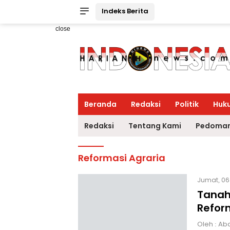
Indeks Berita
close
Beranda
Redaksi
Politik
Huk
Redaksi
Tentang Kami
Pedoman
Reformasi Agraria
Jumat, 06
Tanah
Refor
Oleh : Ab