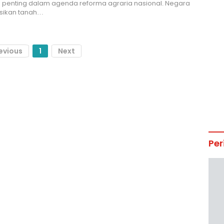
 penting dalam agenda reforma agraria nasional. Negara
ikan tanah…
evious
1
Next
Per