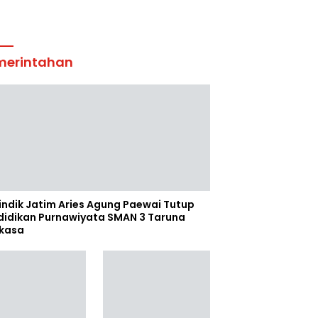
merintahan
indik Jatim Aries Agung Paewai Tutup
didikan Purnawiyata SMAN 3 Taruna
kasa