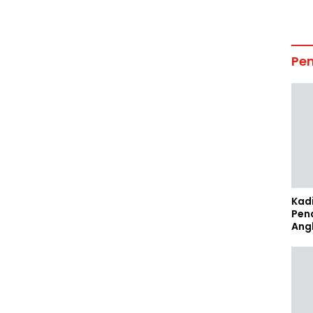
Pe
Kad
Pen
Ang