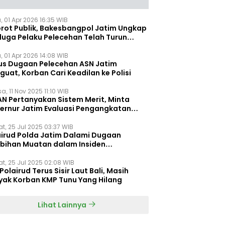
, 01 Apr 2026 16:35 WIB
orot Publik, Bakesbangpol Jatim Ungkap
duga Pelaku Pelecehan Telah Turun
gkat
, 01 Apr 2026 14:08 WIB
us Dugaan Pelecehan ASN Jatim
uat, Korban Cari Keadilan ke Polisi
a, 11 Nov 2025 11:10 WIB
AN Pertanyakan Sistem Merit, Minta
ernur Jatim Evaluasi Pengangkatan
dispora Jatim
t, 25 Jul 2025 03:37 WIB
airud Polda Jatim Dalami Dugaan
ebihan Muatan dalam Insiden
ggelamnya KMP Tunu Pratama Jaya
t, 25 Jul 2025 02:08 WIB
Polairud Terus Sisir Laut Bali, Masih
yak Korban KMP Tunu Yang Hilang
Lihat Lainnya