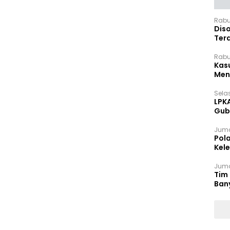
Rabu
Dis
Ter
Pan
Rabu
Kas
Meng
Selas
LPK
Gub
Sek
Juma
Pol
Kel
Ten
Juma
Tim 
Ban