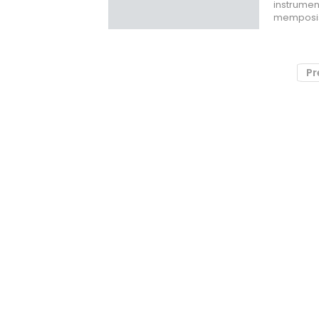
instrumen
memposis
Pr