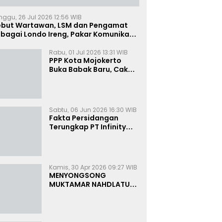
nggu, 26 Jul 2026 12:56 WIB
ebut Wartawan, LSM dan Pengamat
bagai Londo Ireng, Pakar Komunikasi:
uruk Rupa Cermin Dibelah
Rabu, 01 Jul 2026 13:31 WIB
PPP Kota Mojokerto
Buka Babak Baru, Cak
Rizky Canangkan Politik
Modern dan Inklusif
Sabtu, 06 Jun 2026 16:30 WIB
Fakta Persidangan
Terungkap PT Infinity
Setor Rutin ke Oknum
Bea Cukai, Analis: KPK
Terjebak Tunnel Vision
Kamis, 30 Apr 2026 09:27 WIB
MENYONGSONG
MUKTAMAR NAHDLATUL
ULAMA KE-35:
MEMBINCANG PELUANG,
MENGHITUNG SUARA