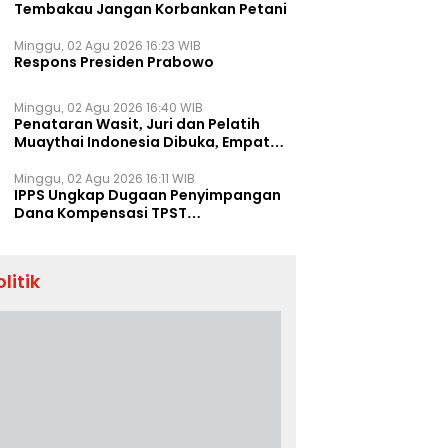
Tembakau Jangan Korbankan Petani
Minggu, 02 Agu 2026 16:23 WIB
Respons Presiden Prabowo
Minggu, 02 Agu 2026 16:40 WIB
Penataran Wasit, Juri dan Pelatih
Muaythai Indonesia Dibuka, Empat
Tenaga IFMA Hadir di Jakarta
Minggu, 02 Agu 2026 16:11 WIB
IPPS Ungkap Dugaan Penyimpangan
Dana Kompensasi TPST
Banatargebang
olitik