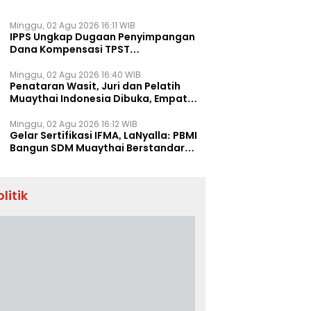
Minggu, 02 Agu 2026 16:11 WIB
IPPS Ungkap Dugaan Penyimpangan
Dana Kompensasi TPST
Banatargebang
Minggu, 02 Agu 2026 16:40 WIB
Penataran Wasit, Juri dan Pelatih
Muaythai Indonesia Dibuka, Empat
Tenaga IFMA Hadir di Jakarta
Minggu, 02 Agu 2026 16:12 WIB
Gelar Sertifikasi IFMA, LaNyalla: PBMI
Bangun SDM Muaythai Berstandar
Dunia
olitik