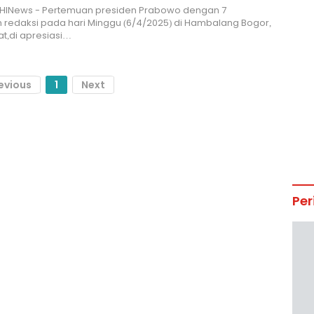
 HINews - Pertemuan presiden Prabowo dengan 7
redaksi pada hari Minggu (6/4/2025) di Hambalang Bogor,
t,di apresiasi…
evious
1
Next
Per