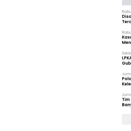
Rabu
Dis
Ter
Pan
Rabu
Kas
Meng
Selas
LPK
Gub
Sek
Juma
Pol
Kel
Ten
Juma
Tim 
Ban