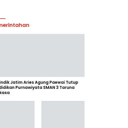
merintahan
indik Jatim Aries Agung Paewai Tutup
didikan Purnawiyata SMAN 3 Taruna
kasa