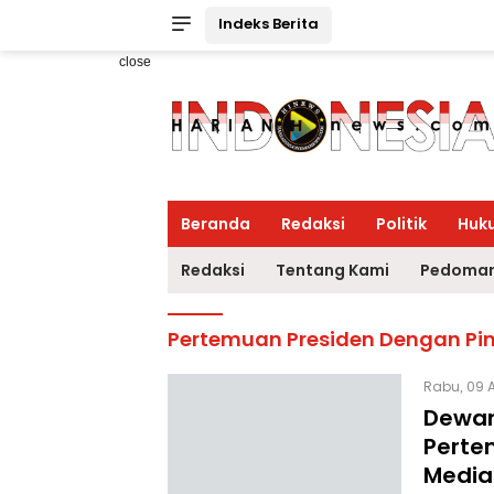
Indeks Berita
close
Beranda
Redaksi
Politik
Huk
Redaksi
Tentang Kami
Pedoman
Pertemuan Presiden Dengan Pi
Rabu, 09 
Dewan
Perte
Media