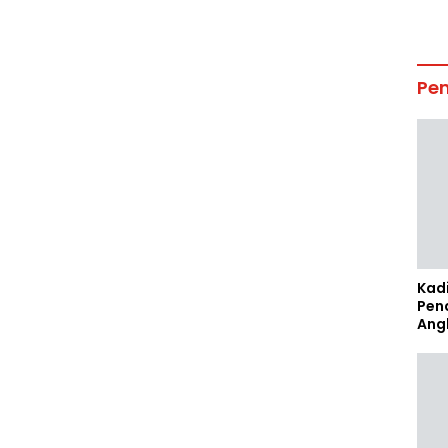
Pe
Kad
Pen
Ang