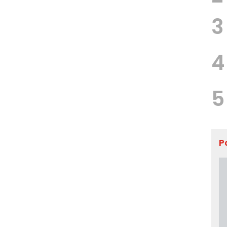
3
4
5
P