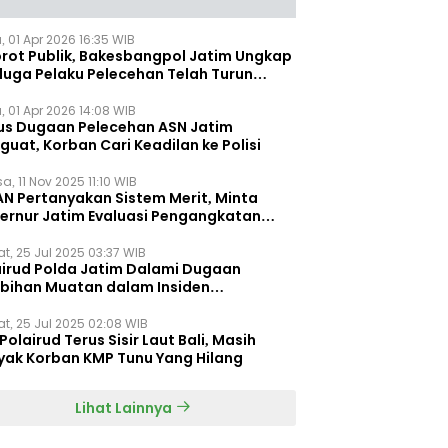
, 01 Apr 2026 16:35 WIB
orot Publik, Bakesbangpol Jatim Ungkap
duga Pelaku Pelecehan Telah Turun
gkat
, 01 Apr 2026 14:08 WIB
us Dugaan Pelecehan ASN Jatim
uat, Korban Cari Keadilan ke Polisi
a, 11 Nov 2025 11:10 WIB
AN Pertanyakan Sistem Merit, Minta
ernur Jatim Evaluasi Pengangkatan
dispora Jatim
t, 25 Jul 2025 03:37 WIB
airud Polda Jatim Dalami Dugaan
ebihan Muatan dalam Insiden
ggelamnya KMP Tunu Pratama Jaya
t, 25 Jul 2025 02:08 WIB
Polairud Terus Sisir Laut Bali, Masih
yak Korban KMP Tunu Yang Hilang
Lihat Lainnya