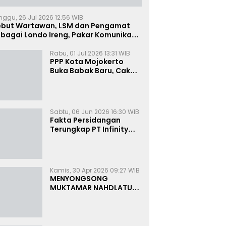
nggu, 26 Jul 2026 12:56 WIB
ebut Wartawan, LSM dan Pengamat
bagai Londo Ireng, Pakar Komunikasi:
uruk Rupa Cermin Dibelah
Rabu, 01 Jul 2026 13:31 WIB
PPP Kota Mojokerto
Buka Babak Baru, Cak
Rizky Canangkan Politik
Modern dan Inklusif
Sabtu, 06 Jun 2026 16:30 WIB
Fakta Persidangan
Terungkap PT Infinity
Setor Rutin ke Oknum
Bea Cukai, Analis: KPK
Terjebak Tunnel Vision
Kamis, 30 Apr 2026 09:27 WIB
MENYONGSONG
MUKTAMAR NAHDLATUL
ULAMA KE-35:
MEMBINCANG PELUANG,
MENGHITUNG SUARA