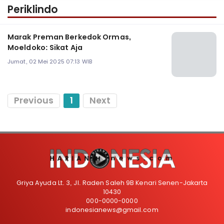
Periklindo
Marak Preman Berkedok Ormas,
Moeldoko: Sikat Aja
Jumat, 02 Mei 2025 07:13 WIB
Previous
1
Next
Griya Ayuda Lt. 3, Jl. Raden Saleh 9B Kenari Senen-Jakarta
10430
000-0000-0000
indonesianews@gmail.com