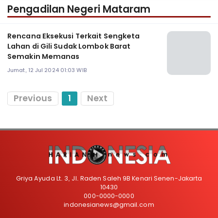
Pengadilan Negeri Mataram
Rencana Eksekusi Terkait Sengketa
Lahan di Gili Sudak Lombok Barat
Semakin Memanas
Jumat, 12 Jul 2024 01:03 WIB
Previous
1
Next
Griya Ayuda Lt. 3, Jl. Raden Saleh 9B Kenari Senen-Jakarta
10430
000-0000-0000
indonesianews@gmail.com