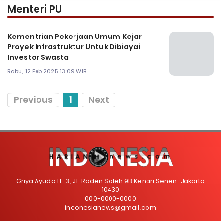
Menteri PU
Kementrian Pekerjaan Umum Kejar
Proyek Infrastruktur Untuk Dibiayai
Investor Swasta
Rabu, 12 Feb 2025 13:09 WIB
Previous
1
Next
Griya Ayuda Lt. 3, Jl. Raden Saleh 9B Kenari Senen-Jakarta
10430
000-0000-0000
indonesianews@gmail.com