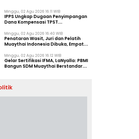
Minggu, 02 Agu 2026 16:11 WIB
IPPS Ungkap Dugaan Penyimpangan
Dana Kompensasi TPST
Banatargebang
Minggu, 02 Agu 2026 16:40 WIB
Penataran Wasit, Juri dan Pelatih
Muaythai Indonesia Dibuka, Empat
Tenaga IFMA Hadir di Jakarta
Minggu, 02 Agu 2026 16:12 WIB
Gelar Sertifikasi IFMA, LaNyalla: PBMI
Bangun SDM Muaythai Berstandar
Dunia
olitik