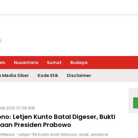
um
Nusantara
Sumut
Budaya
 Media Siber
Kode Etik
Disclaimer
Mei 2025 07:58 WIB
no: Letjen Kunto Batal Digeser, Bukti
aan Presiden Prabowo
HINews - Letjen TNI Kunto Arief Wibowo, anak Jenderal