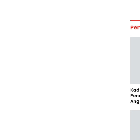
Pe
Kad
Pen
Ang