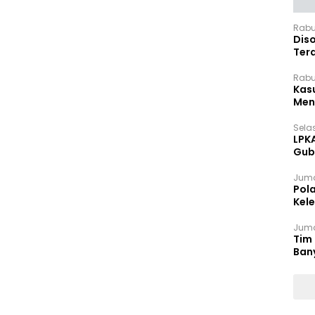
Rabu
Dis
Ter
Pan
Rabu
Kas
Meng
Selas
LPK
Gub
Sek
Juma
Pol
Kel
Ten
Juma
Tim 
Ban