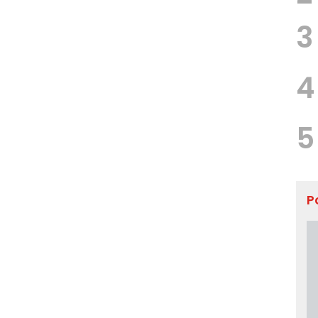
3
4
5
P