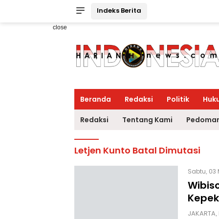
Indeks Berita
close
Beranda
Redaksi
Politik
Huk
Redaksi
Tentang Kami
Pedoman
Letjen Kunto Batal Dimutasi
Sabtu, 03 
Wibiso
Kepek
JAKARTA, 