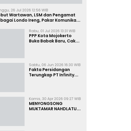
nggu, 26 Jul 2026 12:56 WIB
ebut Wartawan, LSM dan Pengamat
bagai Londo Ireng, Pakar Komunikasi:
uruk Rupa Cermin Dibelah
Rabu, 01 Jul 2026 13:31 WIB
PPP Kota Mojokerto
Buka Babak Baru, Cak
Rizky Canangkan Politik
Modern dan Inklusif
Sabtu, 06 Jun 2026 16:30 WIB
Fakta Persidangan
Terungkap PT Infinity
Setor Rutin ke Oknum
Bea Cukai, Analis: KPK
Terjebak Tunnel Vision
Kamis, 30 Apr 2026 09:27 WIB
MENYONGSONG
MUKTAMAR NAHDLATUL
ULAMA KE-35:
MEMBINCANG PELUANG,
MENGHITUNG SUARA