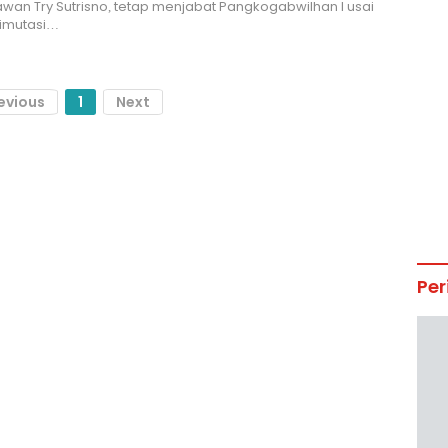
wan Try Sutrisno, tetap menjabat Pangkogabwilhan I usai
imutasi…
evious
1
Next
Per