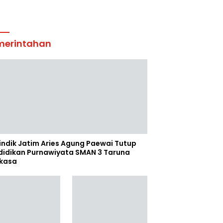
merintahan
indik Jatim Aries Agung Paewai Tutup
didikan Purnawiyata SMAN 3 Taruna
kasa