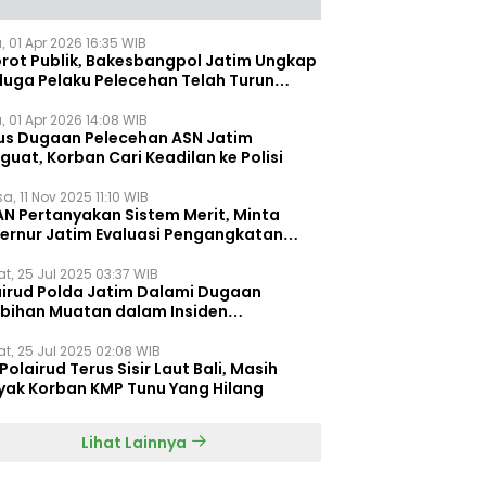
, 01 Apr 2026 16:35 WIB
orot Publik, Bakesbangpol Jatim Ungkap
duga Pelaku Pelecehan Telah Turun
gkat
, 01 Apr 2026 14:08 WIB
us Dugaan Pelecehan ASN Jatim
uat, Korban Cari Keadilan ke Polisi
a, 11 Nov 2025 11:10 WIB
AN Pertanyakan Sistem Merit, Minta
ernur Jatim Evaluasi Pengangkatan
dispora Jatim
t, 25 Jul 2025 03:37 WIB
airud Polda Jatim Dalami Dugaan
ebihan Muatan dalam Insiden
ggelamnya KMP Tunu Pratama Jaya
t, 25 Jul 2025 02:08 WIB
Polairud Terus Sisir Laut Bali, Masih
yak Korban KMP Tunu Yang Hilang
Lihat Lainnya